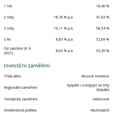
1 rok
16,40 %
2 roky
18,76 % p.a.
41,03 %
3 roky
16,11 % p.a.
56,54 %
5 let
8,83 % p.a.
52,69 %
Od založení (9. 6.
8,63 % p.a.
53,30 %
2021)
Investiční zaměření
Třída aktiv
Akciové investice
Vyspělé i rozvíjející se trhy
Regionální zaměření
Globální
Tematické zaměření
Sektorové
Dividendová politika
Akumulační