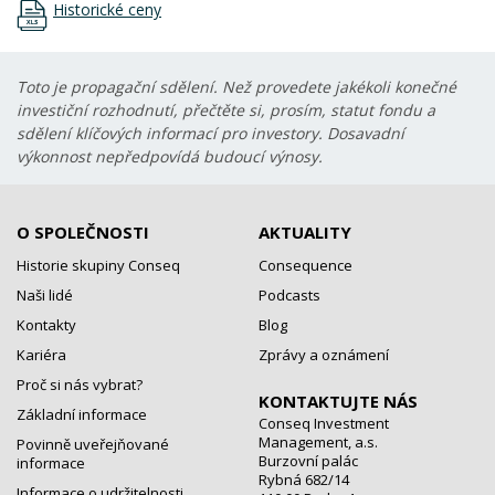
Historické ceny
Toto je propagační sdělení. Než provedete jakékoli konečné
investiční rozhodnutí, přečtěte si, prosím, statut fondu a
sdělení klíčových informací pro investory. Dosavadní
výkonnost nepředpovídá budoucí výnosy.
O SPOLEČNOSTI
AKTUALITY
Historie skupiny Conseq
Consequence
Naši lidé
Podcasts
Kontakty
Blog
Kariéra
Zprávy a oznámení
Proč si nás vybrat?
KONTAKTUJTE NÁS
Základní informace
Conseq Investment
Management, a.s.
Povinně uveřejňované
Burzovní palác
informace
Rybná 682/14
Informace o udržitelnosti