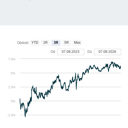
YTD
1R
3R
5R
Max
Období
Od
07.08.2023
Do
07.08.2026
7.5%
5%
2.5%
0%
-2.5%