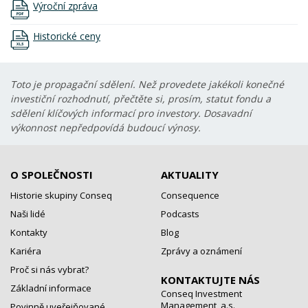
Výroční zpráva
Historické ceny
Toto je propagační sdělení. Než provedete jakékoli konečné
investiční rozhodnutí, přečtěte si, prosím, statut fondu a
sdělení klíčových informací pro investory. Dosavadní
výkonnost nepředpovídá budoucí výnosy.
O SPOLEČNOSTI
AKTUALITY
Historie skupiny Conseq
Consequence
Naši lidé
Podcasts
Kontakty
Blog
Kariéra
Zprávy a oznámení
Proč si nás vybrat?
KONTAKTUJTE NÁS
Základní informace
Conseq Investment
Management, a.s.
Povinně uveřejňované