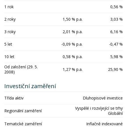
1 rok
0,56 %
2 roky
1,50 % p.a.
3,03 %
3 roky
2,01 % p.a.
6,16 %
5 let
-0,09 % p.a.
-0,47 %
10 let
0,58 % p.a.
5,98 %
Od založení (29. 5.
1,27 % p.a.
25,90 %
2008)
Investiční zaměření
Třída aktiv
Dluhopisové investice
Vyspělé i rozvíjející se trhy
Regionální zaměření
Globální
Tematické zaměření
Inflačně indexované