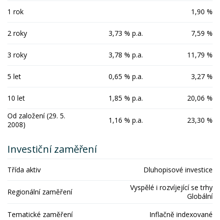
1 rok
1,90 %
2 roky
3,73 % p.a.
7,59 %
3 roky
3,78 % p.a.
11,79 %
5 let
0,65 % p.a.
3,27 %
10 let
1,85 % p.a.
20,06 %
Od založení (29. 5.
1,16 % p.a.
23,30 %
2008)
Investiční zaměření
Třída aktiv
Dluhopisové investice
Vyspělé i rozvíjející se trhy
Regionální zaměření
Globální
Tematické zaměření
Inflačně indexované