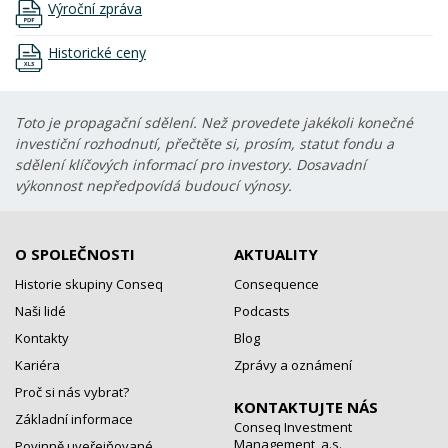
Výroční zpráva
Historické ceny
Toto je propagační sdělení. Než provedete jakékoli konečné
investiční rozhodnutí, přečtěte si, prosím, statut fondu a
sdělení klíčových informací pro investory. Dosavadní
výkonnost nepředpovídá budoucí výnosy.
O SPOLEČNOSTI
AKTUALITY
Historie skupiny Conseq
Consequence
Naši lidé
Podcasts
Kontakty
Blog
Kariéra
Zprávy a oznámení
Proč si nás vybrat?
KONTAKTUJTE NÁS
Základní informace
Conseq Investment
Management, a.s.
Povinně uveřejňované