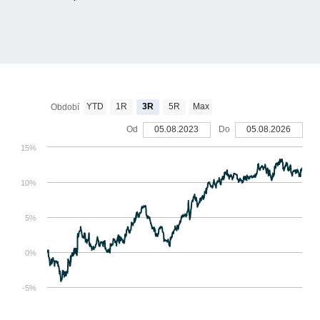
YTD
1R
3R
5R
Max
Období
Od
05.08.2023
Do
05.08.2026
15%
10%
5%
0%
-5%