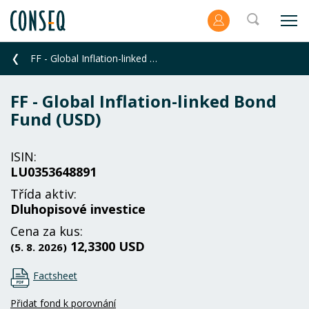
FF - Global Inflation-linked Bond Fund (USD)
FF - Global Inflation-linked Bond
Fund (USD)
ISIN:
LU0353648891
Třída aktiv:
Dluhopisové investice
Cena za kus:
12,3300 USD
(5. 8. 2026)
Factsheet
Přidat fond k porovnání