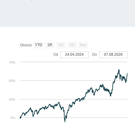
YTD
1R
3R
5R
Max
Období
Od
24.04.2024
Do
07.08.2026
75%
50%
25%
0%