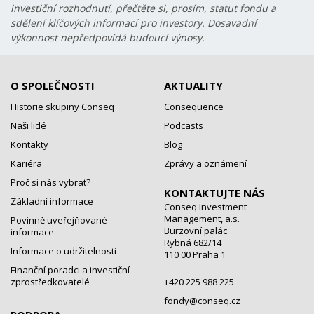
investiční rozhodnutí, přečtěte si, prosím, statut fondu a
sdělení klíčových informací pro investory. Dosavadní
výkonnost nepředpovídá budoucí výnosy.
O SPOLEČNOSTI
AKTUALITY
Historie skupiny Conseq
Consequence
Naši lidé
Podcasts
Kontakty
Blog
Kariéra
Zprávy a oznámení
Proč si nás vybrat?
KONTAKTUJTE NÁS
Základní informace
Conseq Investment
Management, a.s.
Povinně uveřejňované
Burzovní palác
informace
Rybná 682/14
Informace o udržitelnosti
110 00 Praha 1
Finanční poradci a investiční
zprostředkovatelé
+420 225 988 225
fondy@conseq.cz