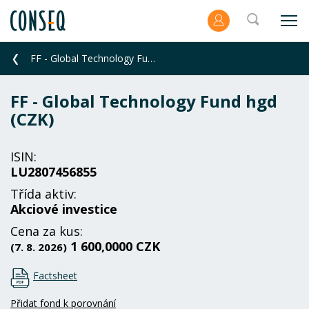
FF - Global Technology Fund hgd (CZK)
FF - Global Technology Fund hgd
(CZK)
ISIN:
LU2807456855
Třída aktiv:
Akciové investice
Cena za kus:
1 600,0000 CZK
(7. 8. 2026)
Factsheet
Přidat fond k porovnání