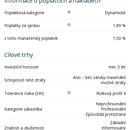
Informace o poplatcích a nákladech
Poplatková kategorie
Dynamické
Poplatky za správu
1,89 %
z toho manažerský poplatek
1,50 %
Cílové trhy
Investiční horizont
min. 5 let
Ano – bez záruky maximální
Schopnost nést ztráty
možné ztráty
Tolerance rizika (SRI)
Rizikový profil 4
Neprofesionální
Kategorie zákazníka
Profesionální
Způsobilá protistrana
Základní
Znalosti a zkušenosti
Informovaný