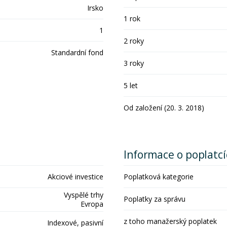
Irsko
1 rok
1
2 roky
Standardní fond
3 roky
5 let
Od založení (20. 3. 2018)
Informace o poplatc
Akciové investice
Poplatková kategorie
Vyspělé trhy
Poplatky za správu
Evropa
z toho manažerský poplatek
Indexové, pasivní