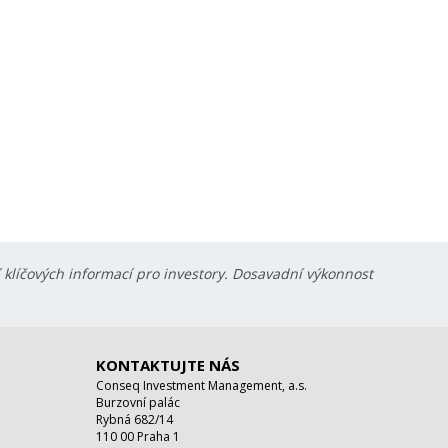
í klíčových informací pro investory. Dosavadní výkonnost
KONTAKTUJTE NÁS
Conseq Investment Management, a.s.
Burzovní palác
Rybná 682/14
110 00 Praha 1