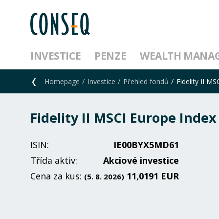
INVESTICE
PENZE
WEALTH MANA
Homepage
Investice
Přehled fondů
Fidelity II M
Fidelity II MSCI Europe Index
ISIN:
IE00BYX5MD61
Třída aktiv:
Akciové investice
Cena za kus:
11,0191 EUR
(5. 8. 2026)