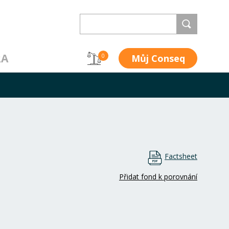
RA
Můj Conseq
0
Factsheet
Přidat fond k porovnání