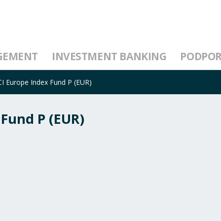
GEMENT
INVESTMENT BANKING
PODPO
SCI Europe Index Fund P (EUR)
 Fund P (EUR)