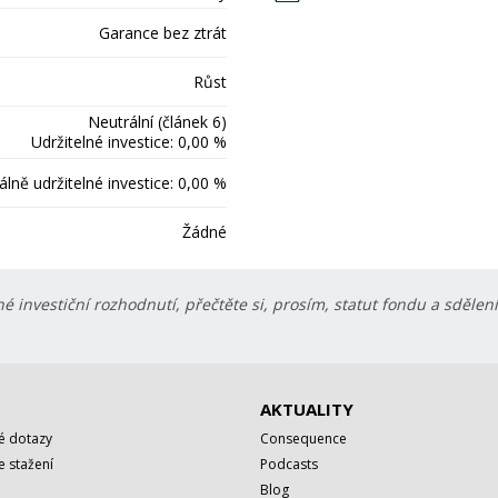
Garance bez ztrát
Růst
Neutrální (článek 6)
Udržitelné investice: 0,00 %
lně udržitelné investice: 0,00 %
Žádné
é investiční rozhodnutí, přečtěte si, prosím, statut fondu a sdělen
AKTUALITY
é dotazy
Consequence
 stažení
Podcasts
Blog