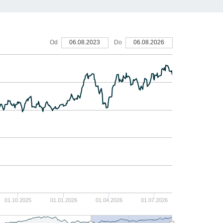
30
Od
06.08.2023
Do
06.08.2026
20
10
0
-10
-20
-30
01.10.2025
01.01.2026
01.04.2026
01.07.2026
-40