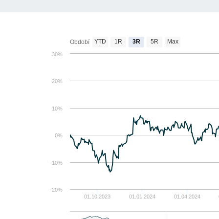
YTD
1R
3R
5R
Max
Období
30%
20%
10%
0%
-10%
-20%
01.10.2023
01.01.2024
01.04.2024