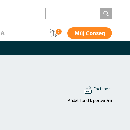
RA
Můj Conseq
0
Factsheet
Přidat fond k porovnání