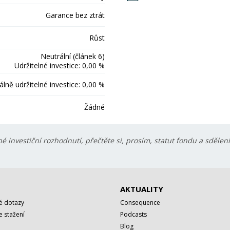
Garance bez ztrát
Růst
Neutrální (článek 6)
Udržitelné investice: 0,00 %
lně udržitelné investice: 0,00 %
Žádné
é investiční rozhodnutí, přečtěte si, prosím, statut fondu a sdělen
AKTUALITY
é dotazy
Consequence
 stažení
Podcasts
Blog