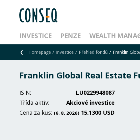
INVESTICE
PENZE
WEALTH MANA
Homepage
Investice
Přehled fondů
Franklin Glob
Franklin Global Real Estate 
ISIN:
LU0229948087
Třída aktiv:
Akciové investice
Cena za kus:
15,1300 USD
(6. 8. 2026)