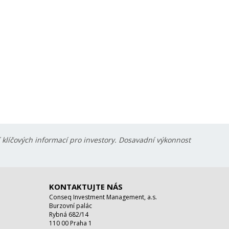
í klíčových informací pro investory. Dosavadní výkonnost
KONTAKTUJTE NÁS
Conseq Investment Management, a.s.
Burzovní palác
Rybná 682/14
110 00 Praha 1