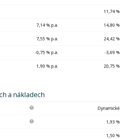
11,74 %
7,14 % p.a.
14,80 %
7,55 % p.a.
24,42 %
-0,75 % p.a.
-3,69 %
1,90 % p.a.
20,75 %
ích a nákladech
Dynamické
1,93 %
1,50 %