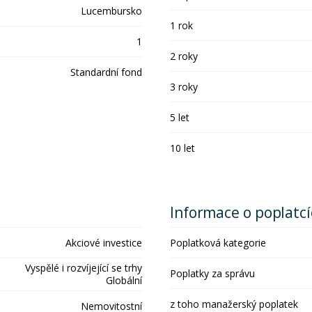
Lucembursko
1 rok
1
2 roky
Standardní fond
3 roky
5 let
10 let
Informace o poplatc
Akciové investice
Poplatková kategorie
Vyspělé i rozvíjející se trhy
Poplatky za správu
Globální
z toho manažerský poplatek
Nemovitostní