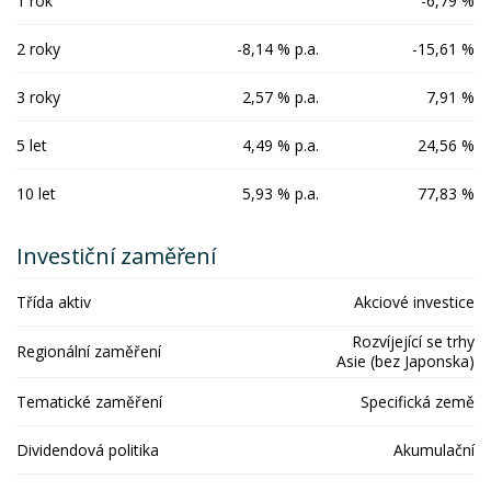
1 rok
-6,79 %
2 roky
-8,14 % p.a.
-15,61 %
3 roky
2,57 % p.a.
7,91 %
5 let
4,49 % p.a.
24,56 %
10 let
5,93 % p.a.
77,83 %
Investiční zaměření
Třída aktiv
Akciové investice
Rozvíjející se trhy
Regionální zaměření
Asie (bez Japonska)
Tematické zaměření
Specifická země
Dividendová politika
Akumulační