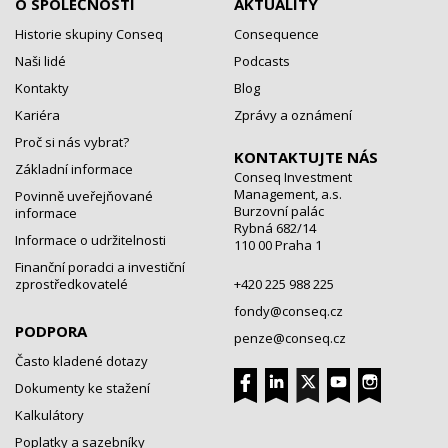
O SPOLEČNOSTI
AKTUALITY
Historie skupiny Conseq
Consequence
Naši lidé
Podcasts
Kontakty
Blog
Kariéra
Zprávy a oznámení
Proč si nás vybrat?
KONTAKTUJTE NÁS
Základní informace
Conseq Investment
Management, a.s.
Povinně uveřejňované
Burzovní palác
informace
Rybná 682/14
Informace o udržitelnosti
110 00 Praha 1
Finanční poradci a investiční
zprostředkovatelé
+420 225 988 225
fondy@conseq.cz
PODPORA
penze@conseq.cz
Často kladené dotazy
Dokumenty ke stažení
Kalkulátory
Poplatky a sazebníky