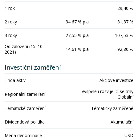
1 rok
29,40 %
2 roky
34,67 % p.a.
81,37 %
3 roky
27,55 % p.a.
107,53 %
Od založení (15. 10.
14,61 % p.a.
92,80 %
2021)
Investiční zaměření
Třída aktiv
Akciové investice
Vyspělé i rozvíjející se trhy
Regionální zaměření
Globální
Tematické zaměření
Tématicky zaměřené
Dividendová politika
Akumulační
Měna denominace
USD