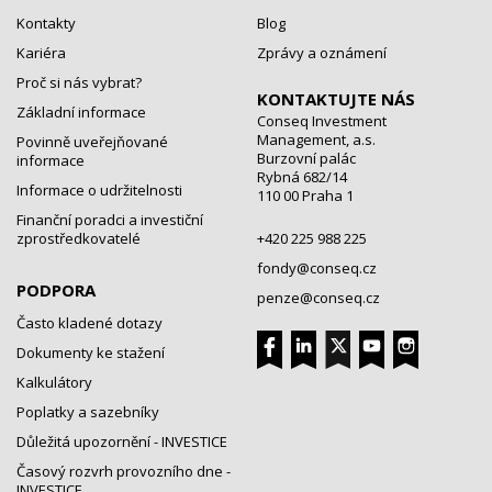
Kontakty
Blog
Kariéra
Zprávy a oznámení
Proč si nás vybrat?
KONTAKTUJTE NÁS
Základní informace
Conseq Investment
Management, a.s.
Povinně uveřejňované
Burzovní palác
informace
Rybná 682/14
Informace o udržitelnosti
110 00 Praha 1
Finanční poradci a investiční
zprostředkovatelé
+420 225 988 225
fondy@conseq.cz
PODPORA
penze@conseq.cz
Často kladené dotazy
Dokumenty ke stažení
Kalkulátory
Poplatky a sazebníky
Důležitá upozornění - INVESTICE
Časový rozvrh provozního dne -
INVESTICE