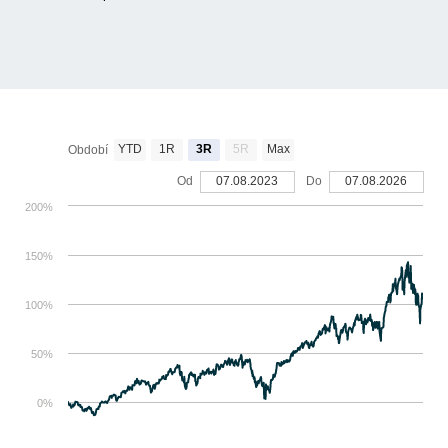
YTD
1R
3R
5R
Max
Období
Od
07.08.2023
Do
07.08.2026
200%
150%
100%
50%
0%