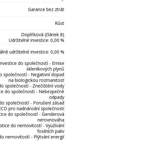
Garance bez ztrát
Růst
Doplňková (článek 8)
Udržitelné investice: 0,00 %
lně udržitelné investice: 0,00 %
Investice do společností - Emise
skleníkových plynů
do společností - Negativní dopad
na biologickou rozmanitost
do společností - Znečištění vody
ice do společností - Nebezpečné
odpady
 do společností - Porušení zásad
CD pro nadnárodní společnosti
tice do společností - Genderová
nerovnováha
stice do nemovitostí - Využívání
fosilních paliv
do nemovitostí - Plýtvání energií