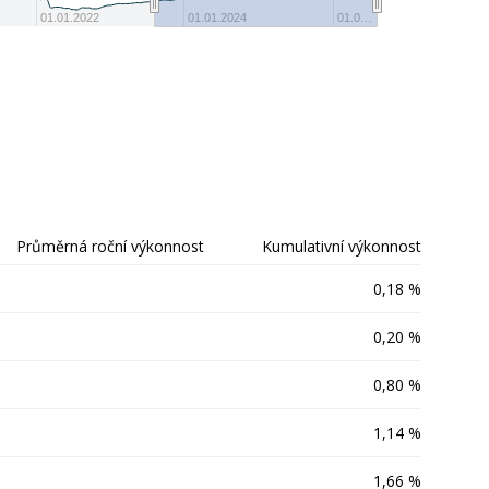
-10
01.01.2022
01.01.2024
01.0…
Průměrná roční výkonnost
Kumulativní výkonnost
0,18 %
0,20 %
0,80 %
1,14 %
1,66 %