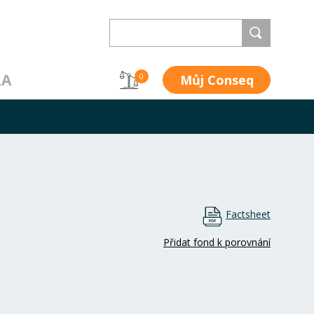
RA
Můj Conseq
0
Factsheet
Přidat fond k porovnání