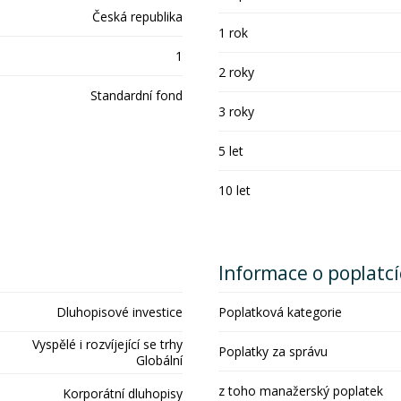
Česká republika
1 rok
1
2 roky
Standardní fond
3 roky
5 let
10 let
Informace o poplatc
Dluhopisové investice
Poplatková kategorie
Vyspělé i rozvíjející se trhy
Poplatky za správu
Globální
z toho manažerský poplatek
Korporátní dluhopisy