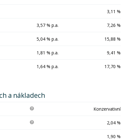
3,11 %
3,57 % p.a.
7,26 %
5,04 % p.a.
15,88 %
1,81 % p.a.
9,41 %
1,64 % p.a.
17,70 %
ích a nákladech
Konzervativní
2,04 %
1,90 %