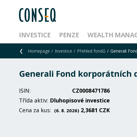
INVESTICE
PENZE
WEALTH MANA
Homepage
Investice
Přehled fondů
Generali Fon
Generali Fond korporátních 
ISIN:
CZ0008471786
Třída aktiv:
Dluhopisové investice
Cena za kus:
2,3681 CZK
(6. 8. 2026)