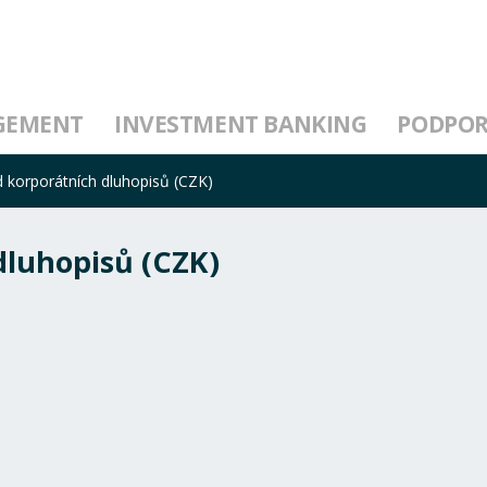
GEMENT
INVESTMENT BANKING
PODPO
d korporátních dluhopisů (CZK)
dluhopisů (CZK)