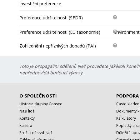
Investiční preference
Preference udržitelnosti (SFDR)
Preference udržitelnosti (EU taxonomie)
Environmentá
Zohlednění nepříznivých dopadů (PAI)
Toto je propagační sdělení. Než provedete jakékoli konečn
nepředpovídá budoucí výnosy.
O SPOLEČNOSTI
PODPORA
Historie skupiny Conseq
Často kladen
Naši lidé
Dokumenty ke
Kontakty
Kalkulátory
Kariéra
Poplatky a s
Proč si nás vybrat?
Důležitá upoz
Základní informace
Časový rozvr