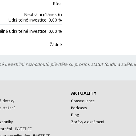
Růst
Neutrální (článek 6)
Udržitelné investice: 0,00 %
lně udržitelné investice: 0,00 %
Žádné
é investiční rozhodnutí, přečtěte si, prosím, statut fondu a sdělen
AKTUALITY
é dotazy
Consequence
 stažení
Podcasts
Blog
azebníky
Zprávy a oznámení
ornění - INVESTICE
h provozního dne - INVESTICE