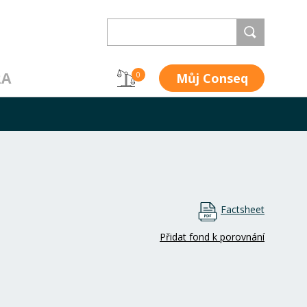
RA
Můj Conseq
0
Factsheet
Přidat fond k porovnání