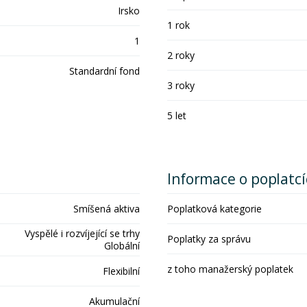
Irsko
1 rok
1
2 roky
Standardní fond
3 roky
5 let
Informace o poplatc
Smíšená aktiva
Poplatková kategorie
Vyspělé i rozvíjející se trhy
Poplatky za správu
Globální
z toho manažerský poplatek
Flexibilní
Akumulační