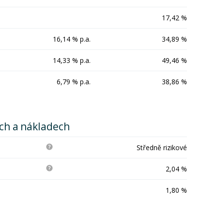
17,42 %
16,14 % p.a.
34,89 %
14,33 % p.a.
49,46 %
6,79 % p.a.
38,86 %
ích a nákladech
Středně rizikové
2,04 %
1,80 %