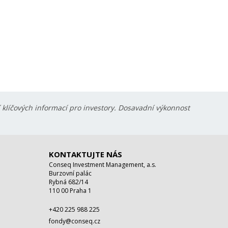
í klíčových informací pro investory. Dosavadní výkonnost
KONTAKTUJTE NÁS
Conseq Investment Management, a.s.
Burzovní palác
Rybná 682/14
110 00 Praha 1
+420 225 988 225
fondy@conseq.cz