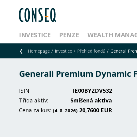
INVESTICE
PENZE
WEALTH MANA
Homepage
Investice
Přehled fondů
Generali Pre
Generali Premium Dynamic 
ISIN:
IE00BYZDV532
Třída aktiv:
Smíšená aktiva
Cena za kus:
20,7600 EUR
(4. 8. 2026)