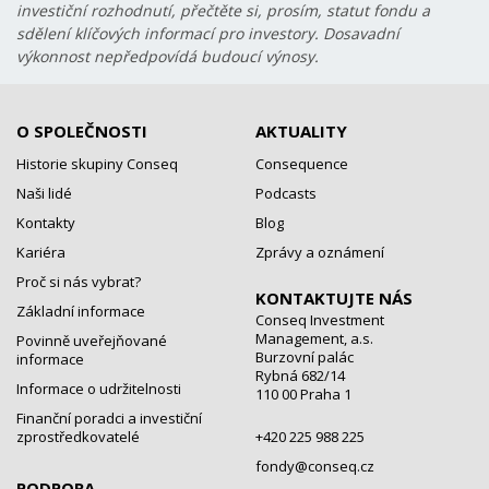
investiční rozhodnutí, přečtěte si, prosím, statut fondu a
sdělení klíčových informací pro investory. Dosavadní
výkonnost nepředpovídá budoucí výnosy.
O SPOLEČNOSTI
AKTUALITY
Historie skupiny Conseq
Consequence
Naši lidé
Podcasts
Kontakty
Blog
Kariéra
Zprávy a oznámení
Proč si nás vybrat?
KONTAKTUJTE NÁS
Základní informace
Conseq Investment
Management, a.s.
Povinně uveřejňované
Burzovní palác
informace
Rybná 682/14
Informace o udržitelnosti
110 00 Praha 1
Finanční poradci a investiční
zprostředkovatelé
+420 225 988 225
fondy@conseq.cz
PODPORA