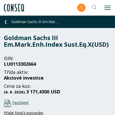
Goldman Sachs III Em.Mark.Enh.Index Sust.Eq.X(USD)
Goldman Sachs III
Em.Mark.Enh.Index Sust.Eq.X(USD)
ISIN:
LU0113302664
Třída aktiv:
Akciové investice
Cena za kus:
3 171,4300 USD
(6. 8. 2026)
Factsheet
Přidat fond k porovnání