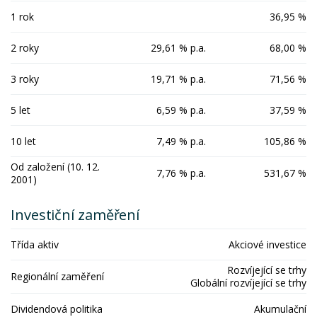
1 rok
36,95 %
2 roky
29,61 % p.a.
68,00 %
3 roky
19,71 % p.a.
71,56 %
5 let
6,59 % p.a.
37,59 %
10 let
7,49 % p.a.
105,86 %
Od založení (10. 12.
7,76 % p.a.
531,67 %
2001)
Investiční zaměření
Třída aktiv
Akciové investice
Rozvíjející se trhy
Regionální zaměření
Globální rozvíjející se trhy
Dividendová politika
Akumulační