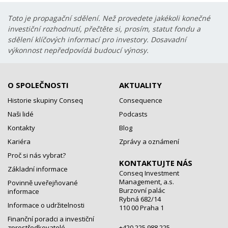
Toto je propagační sdělení. Než provedete jakékoli konečné
investiční rozhodnutí, přečtěte si, prosím, statut fondu a
sdělení klíčových informací pro investory. Dosavadní
výkonnost nepředpovídá budoucí výnosy.
O SPOLEČNOSTI
AKTUALITY
Historie skupiny Conseq
Consequence
Naši lidé
Podcasts
Kontakty
Blog
Kariéra
Zprávy a oznámení
Proč si nás vybrat?
KONTAKTUJTE NÁS
Základní informace
Conseq Investment
Management, a.s.
Povinně uveřejňované
Burzovní palác
informace
Rybná 682/14
Informace o udržitelnosti
110 00 Praha 1
Finanční poradci a investiční
zprostředkovatelé
+420 225 988 225