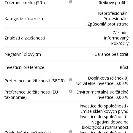
Tolerance rizika (SRI)
Rizikový profil 4
Neprofesionální
Kategorie zákazníka
Profesionální
Způsobilá protistrana
Základní
Znalosti a zkušenosti
Informovaný
Pokročilý
Negativní cílový trh
Garance bez ztrát
Investiční preference
Růst
Doplňková (článek 8)
Preference udržitelnosti (SFDR)
Udržitelné investice: 0,00 %
Preference udržitelnosti (EU
Environmentálně udržitelné
taxonomie)
investice: 0,00 %
Investice do společností -
Emise skleníkových plynů
Investice do společností -
Negativní dopad na
biologickou rozmanitost
Zohlednění nepříznivých
Investice do společností -