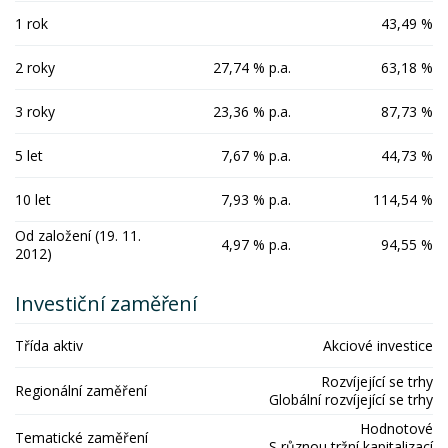
1 rok
43,49 %
2 roky
27,74 % p.a.
63,18 %
3 roky
23,36 % p.a.
87,73 %
5 let
7,67 % p.a.
44,73 %
10 let
7,93 % p.a.
114,54 %
Od založení (19. 11.
4,97 % p.a.
94,55 %
2012)
Investiční zaměření
Třída aktiv
Akciové investice
Rozvíjející se trhy
Regionální zaměření
Globální rozvíjející se trhy
Hodnotové
Tematické zaměření
S různou tržní kapitalizací