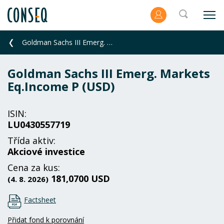
Goldman Sachs III Emerg. Markets Eq.Income P (USD)
Goldman Sachs III Emerg. Markets
Eq.Income P (USD)
ISIN:
LU0430557719
Třída aktiv:
Akciové investice
Cena za kus:
181,0700 USD
(4. 8. 2026)
Factsheet
Přidat fond k porovnání