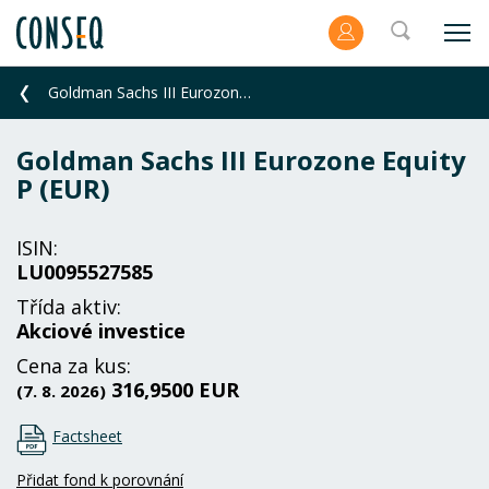
Goldman Sachs III Eurozone Equity P (EUR)
Goldman Sachs III Eurozone Equity
P (EUR)
ISIN:
LU0095527585
Třída aktiv:
Akciové investice
Cena za kus:
316,9500 EUR
(7. 8. 2026)
Factsheet
Přidat fond k porovnání