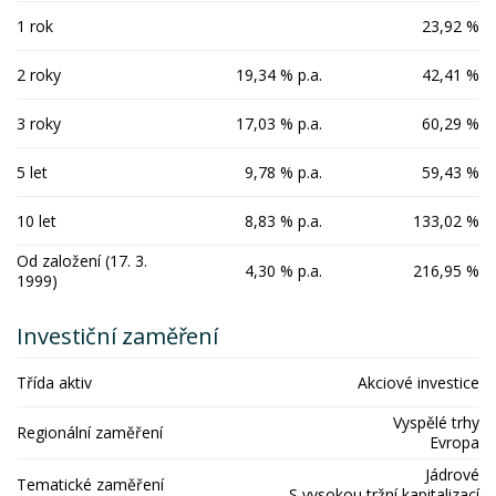
1 rok
23,92 %
2 roky
19,34 % p.a.
42,41 %
3 roky
17,03 % p.a.
60,29 %
5 let
9,78 % p.a.
59,43 %
10 let
8,83 % p.a.
133,02 %
Od založení (17. 3.
4,30 % p.a.
216,95 %
1999)
Investiční zaměření
Třída aktiv
Akciové investice
Vyspělé trhy
Regionální zaměření
Evropa
Jádrové
Tematické zaměření
S vysokou tržní kapitalizací