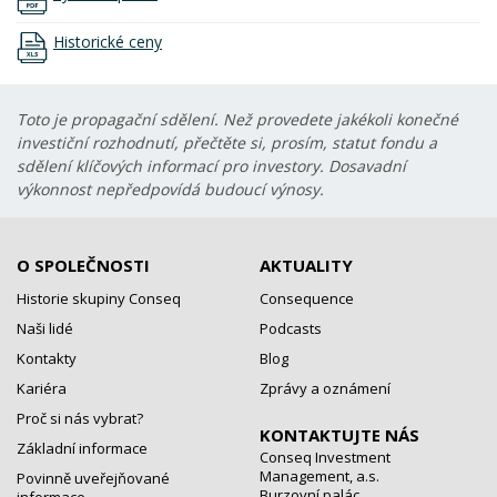
Historické ceny
Toto je propagační sdělení. Než provedete jakékoli konečné
investiční rozhodnutí, přečtěte si, prosím, statut fondu a
sdělení klíčových informací pro investory. Dosavadní
výkonnost nepředpovídá budoucí výnosy.
O SPOLEČNOSTI
AKTUALITY
Historie skupiny Conseq
Consequence
Naši lidé
Podcasts
Kontakty
Blog
Kariéra
Zprávy a oznámení
Proč si nás vybrat?
KONTAKTUJTE NÁS
Základní informace
Conseq Investment
Management, a.s.
Povinně uveřejňované
Burzovní palác