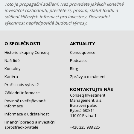
Toto je propagační sdělení. Než provedete jakékoli konečné
investiční rozhodnutí, přečtěte si, prosím, statut fondu a
sdělení klíčových informací pro investory. Dosavadní
výkonnost nepředpovídá budoucí výnosy.
O SPOLEČNOSTI
AKTUALITY
Historie skupiny Conseq
Consequence
Naši lidé
Podcasts
Kontakty
Blog
Kariéra
Zprávy a oznámení
Proč si nás vybrat?
KONTAKTUJTE NÁS
Základní informace
Conseq Investment
Management, a.s.
Povinně uveřejňované
Burzovní palác
informace
Rybná 682/14
Informace o udržitelnosti
110 00 Praha 1
Finanční poradci a investiční
zprostředkovatelé
+420 225 988 225