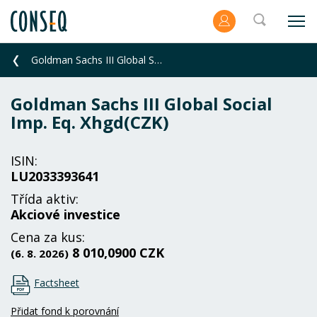
Goldman Sachs III Global Social Imp. Eq. Xhgd(CZK)
Goldman Sachs III Global Social
Imp. Eq. Xhgd(CZK)
ISIN:
LU2033393641
Třída aktiv:
Akciové investice
Cena za kus:
8 010,0900 CZK
(6. 8. 2026)
Factsheet
Přidat fond k porovnání