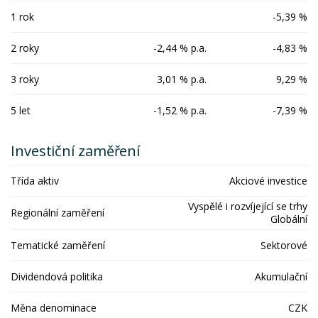
1 rok
-5,39 %
2 roky
-2,44 % p.a.
-4,83 %
3 roky
3,01 % p.a.
9,29 %
5 let
-1,52 % p.a.
-7,39 %
Investiční zaměření
Třída aktiv
Akciové investice
Vyspělé i rozvíjející se trhy
Regionální zaměření
Globální
Tematické zaměření
Sektorové
Dividendová politika
Akumulační
Měna denominace
CZK