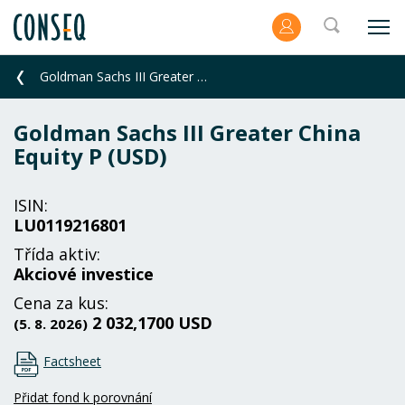
Goldman Sachs III Greater China Equity P (USD)
Goldman Sachs III Greater China
Equity P (USD)
ISIN:
LU0119216801
Třída aktiv:
Akciové investice
Cena za kus:
2 032,1700 USD
(5. 8. 2026)
Factsheet
Přidat fond k porovnání