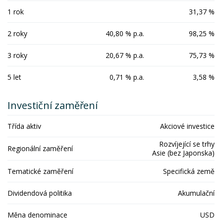
1 rok
31,37 %
2 roky
40,80 % p.a.
98,25 %
3 roky
20,67 % p.a.
75,73 %
5 let
0,71 % p.a.
3,58 %
Investiční zaměření
Třída aktiv
Akciové investice
Rozvíjející se trhy
Regionální zaměření
Asie (bez Japonska)
Tematické zaměření
Specifická země
Dividendová politika
Akumulační
Měna denominace
USD