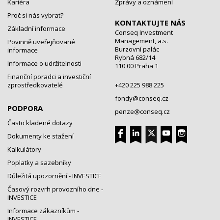
Kariéra
Zprávy a oznámení
Proč si nás vybrat?
KONTAKTUJTE NÁS
Základní informace
Conseq Investment
Management, a.s.
Povinně uveřejňované
Burzovní palác
informace
Rybná 682/14
Informace o udržitelnosti
110 00 Praha 1
Finanční poradci a investiční
zprostředkovatelé
+420 225 988 225
fondy@conseq.cz
PODPORA
penze@conseq.cz
Často kladené dotazy
Dokumenty ke stažení
Kalkulátory
Poplatky a sazebníky
Důležitá upozornění - INVESTICE
Časový rozvrh provozního dne -
INVESTICE
Informace zákazníkům -
INVESTICE