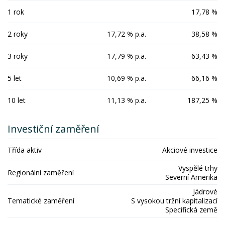
1 rok
17,78 %
2 roky
17,72 % p.a.
38,58 %
3 roky
17,79 % p.a.
63,43 %
5 let
10,69 % p.a.
66,16 %
10 let
11,13 % p.a.
187,25 %
Investiční zaměření
Třída aktiv
Akciové investice
Vyspělé trhy
Regionální zaměření
Severní Amerika
Jádrové
Tematické zaměření
S vysokou tržní kapitalizací
Specifická země