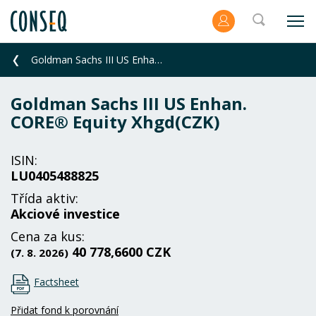
Goldman Sachs III US Enhan. CORE® Equity Xhgd(CZK)
Goldman Sachs III US Enhan.
CORE® Equity Xhgd(CZK)
ISIN:
LU0405488825
Třída aktiv:
Akciové investice
Cena za kus:
40 778,6600 CZK
(7. 8. 2026)
Factsheet
Přidat fond k porovnání