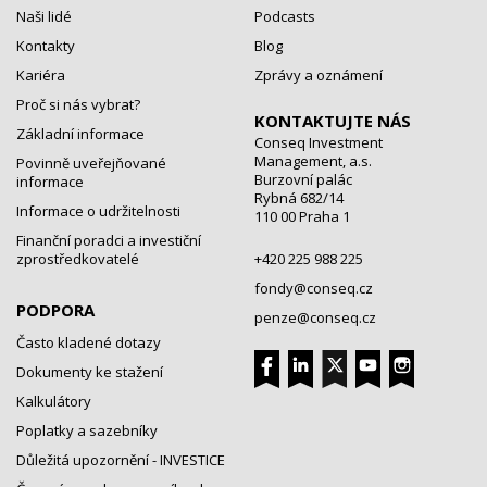
Naši lidé
Podcasts
Kontakty
Blog
Kariéra
Zprávy a oznámení
Proč si nás vybrat?
KONTAKTUJTE NÁS
Základní informace
Conseq Investment
Management, a.s.
Povinně uveřejňované
Burzovní palác
informace
Rybná 682/14
Informace o udržitelnosti
110 00 Praha 1
Finanční poradci a investiční
zprostředkovatelé
+420 225 988 225
fondy@conseq.cz
PODPORA
penze@conseq.cz
Často kladené dotazy
Dokumenty ke stažení
Kalkulátory
Poplatky a sazebníky
Důležitá upozornění - INVESTICE