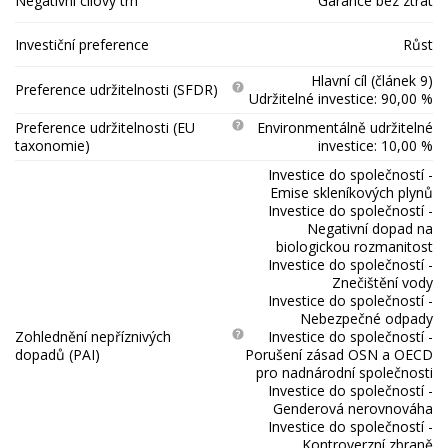
Negativní cílový trh
Garance bez ztrát
Investiční preference
Růst
Hlavní cíl (článek 9)
Preference udržitelnosti (SFDR)
Udržitelné investice: 90,00 %
Preference udržitelnosti (EU
Environmentálně udržitelné
taxonomie)
investice: 10,00 %
Investice do společností -
Emise skleníkových plynů
Investice do společností -
Negativní dopad na
biologickou rozmanitost
Investice do společností -
Znečištění vody
Investice do společností -
Nebezpečné odpady
Zohlednění nepříznivých
Investice do společností -
dopadů (PAI)
Porušení zásad OSN a OECD
pro nadnárodní společnosti
Investice do společností -
Genderová nerovnováha
Investice do společností -
Kontroverzní zbraně