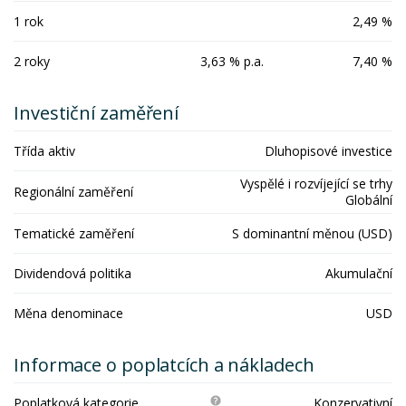
1 rok
2,49 %
2 roky
3,63 % p.a.
7,40 %
Investiční zaměření
Třída aktiv
Dluhopisové investice
Vyspělé i rozvíjející se trhy
Regionální zaměření
Globální
Tematické zaměření
S dominantní měnou (USD)
Dividendová politika
Akumulační
Měna denominace
USD
Informace o poplatcích a nákladech
Poplatková kategorie
Konzervativní