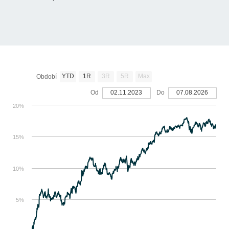
YTD
1R
3R
5R
Max
Období
Od
02.11.2023
Do
07.08.2026
20%
15%
10%
5%