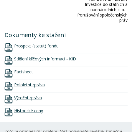
Investice do státních a
nadnárodních c. p. -
Porušování společenských
práv
Dokumenty ke stažení
Prospekt (statut) fondu
Sdělení klíčových informací - KID
Factsheet
Pololetní zpráva
Výroční zpráva
Historické ceny
Toto je propagační sdělení. Než provedete jakékoli konečné