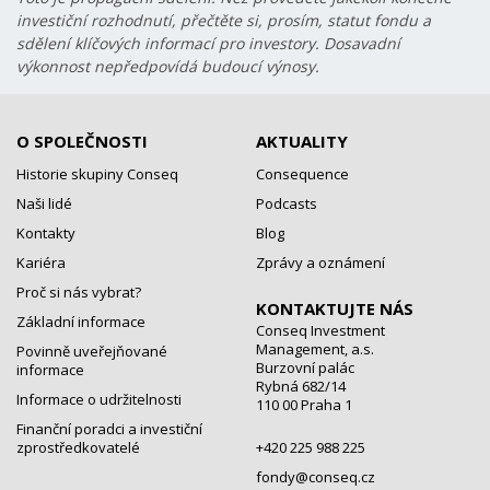
investiční rozhodnutí, přečtěte si, prosím, statut fondu a
sdělení klíčových informací pro investory. Dosavadní
výkonnost nepředpovídá budoucí výnosy.
O SPOLEČNOSTI
AKTUALITY
Historie skupiny Conseq
Consequence
Naši lidé
Podcasts
Kontakty
Blog
Kariéra
Zprávy a oznámení
Proč si nás vybrat?
KONTAKTUJTE NÁS
Základní informace
Conseq Investment
Management, a.s.
Povinně uveřejňované
Burzovní palác
informace
Rybná 682/14
Informace o udržitelnosti
110 00 Praha 1
Finanční poradci a investiční
zprostředkovatelé
+420 225 988 225
fondy@conseq.cz