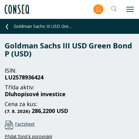
Goldman Sachs III USD Green Bond P (USD)
Goldman Sachs III USD Green Bond
P (USD)
ISIN:
LU2578936424
Třída aktiv:
Dluhopisové investice
Cena za kus:
286,2200 USD
(7. 8. 2026)
Factsheet
Přidat fond k porovnání