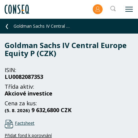
Goldman Sachs IV Central Europe Equity P (CZK)
Goldman Sachs IV Central Europe
Equity P (CZK)
ISIN:
LU0082087353
Třída aktiv:
Akciové investice
Cena za kus:
9 632,6800 CZK
(5. 8. 2026)
Factsheet
Přidat fond k porovnání