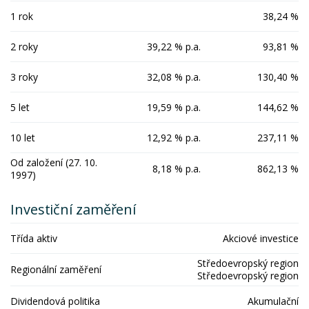
1 rok
38,24 %
2 roky
39,22 % p.a.
93,81 %
3 roky
32,08 % p.a.
130,40 %
5 let
19,59 % p.a.
144,62 %
10 let
12,92 % p.a.
237,11 %
Od založení (27. 10.
8,18 % p.a.
862,13 %
1997)
Investiční zaměření
Třída aktiv
Akciové investice
Středoevropský region
Regionální zaměření
Středoevropský region
Dividendová politika
Akumulační