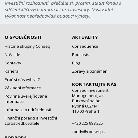
investiční rozhodnutí, přečtěte si, prosím, statut fondu a
sdělení klíčových informací pro investory. Dosavadní
výkonnost nepředpovídá budoucí výnosy.
O SPOLEČNOSTI
AKTUALITY
Historie skupiny Conseq
Consequence
Naši lidé
Podcasts
Kontakty
Blog
Kariéra
Zprávy a oznámení
Proč si nás vybrat?
KONTAKTUJTE NÁS
Základní informace
Conseq Investment
Management, a.s.
Povinně uveřejňované
Burzovní palác
informace
Rybná 682/14
Informace o udržitelnosti
110 00 Praha 1
Finanční poradci a investiční
zprostředkovatelé
+420 225 988 225
fondy@conseq.cz
PODPORA