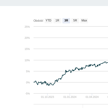
YTD
1R
3R
5R
Max
Období
25%
20%
15%
10%
5%
0%
-5%
01.10.2023
01.01.2024
01.04.2024