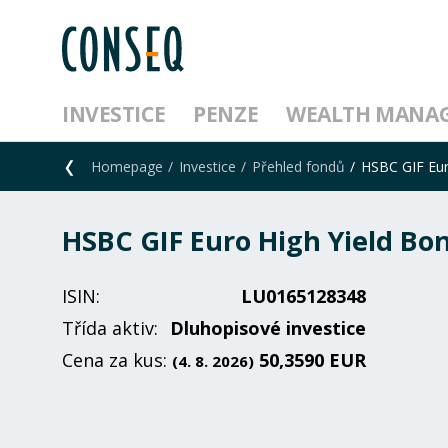
INVESTICE
PENZE
WEALTH MANA
Homepage
Investice
Přehled fondů
HSBC GIF Eur
HSBC GIF Euro High Yield Bo
ISIN:
LU0165128348
Třída aktiv:
Dluhopisové investice
Cena za kus:
50,3590 EUR
(4. 8. 2026)