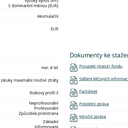
Vysoký výnos (HY)
S dominantní měnou (EUR)
Akumulační
EUR
Dokumenty ke staže
Prospekt (statut) fondu
min. 8 let
Sdělení klíčových informac
 záruky maximální možné ztráty
Factsheet
Rizikový profil 3
Neprofesionální
Pololetní zpráva
Profesionální
Způsobilá protistrana
Výroční zpráva
Základní
Informovaný