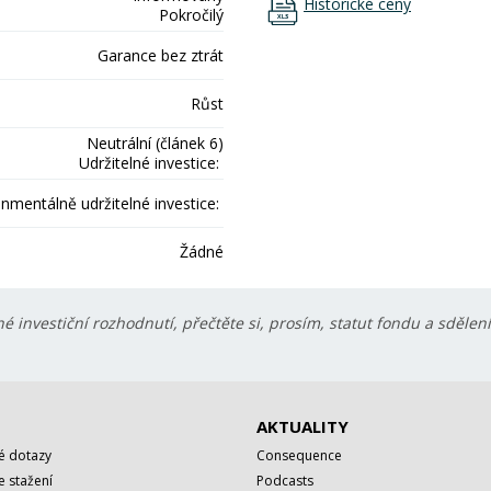
Historické ceny
Pokročilý
Garance bez ztrát
Růst
Neutrální (článek 6)
Udržitelné investice:
onmentálně udržitelné investice:
Žádné
é investiční rozhodnutí, přečtěte si, prosím, statut fondu a sdělen
AKTUALITY
é dotazy
Consequence
 stažení
Podcasts