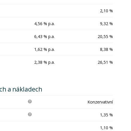
2,10 %
4,56 % p.a.
9,32 %
6,43 % p.a.
20,55 %
1,62 % p.a.
8,38 %
2,38 % p.a.
26,51 %
ích a nákladech
Konzervativní
1,35 %
1,10 %