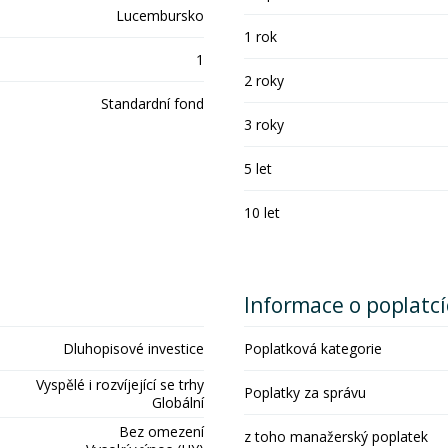
Lucembursko
1 rok
1
2 roky
Standardní fond
3 roky
5 let
10 let
Informace o poplatc
Dluhopisové investice
Poplatková kategorie
Vyspělé i rozvíjející se trhy
Poplatky za správu
Globální
Bez omezení
z toho manažerský poplatek