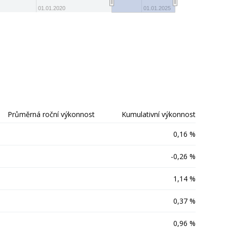
-20
01.01.2020
01.01.2025
Průměrná roční výkonnost
Kumulativní výkonnost
0,16 %
-0,26 %
1,14 %
0,37 %
0,96 %