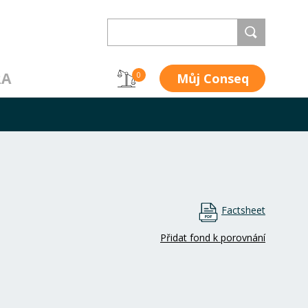
RA
Můj Conseq
0
Factsheet
Přidat fond k porovnání