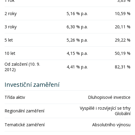
1 rok
3,63 %
2 roky
5,16 % p.a.
10,59 %
3 roky
6,30 % p.a.
20,11 %
5 let
5,26 % p.a.
29,22 %
10 let
4,15 % p.a.
50,19 %
Od založení (10. 9.
4,41 % p.a.
82,31 %
2012)
Investiční zaměření
Třída aktiv
Dluhopisové investice
Vyspělé i rozvíjející se trhy
Regionální zaměření
Globální
Tematické zaměření
Absolutního výnosu