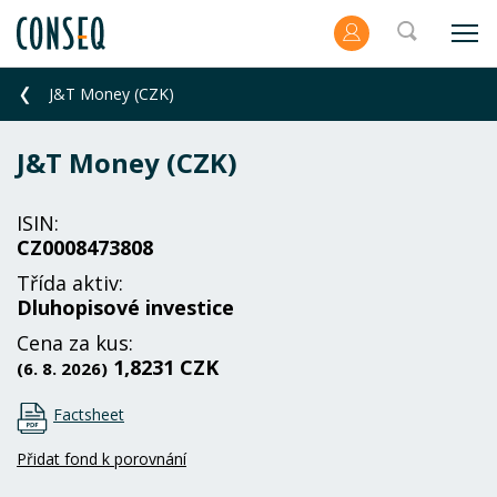
J&T Money (CZK)
J&T Money (CZK)
ISIN:
CZ0008473808
Třída aktiv:
Dluhopisové investice
Cena za kus:
1,8231 CZK
(6. 8. 2026)
Factsheet
Přidat fond k porovnání