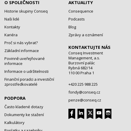
O SPOLEČNOSTI
AKTUALITY
Historie skupiny Conseq
Consequence
Naši lidé
Podcasts
Kontakty
Blog
Kariéra
Zprávy a oznámení
Proč si nás vybrat?
KONTAKTUJTE NÁS
Základní informace
Conseq Investment
Management, a.s.
Povinně uveřejňované
Burzovní palác
informace
Rybná 682/14
Informace o udržitelnosti
110 00 Praha 1
Finanční poradci a investiční
zprostředkovatelé
+420 225 988 225
fondy@conseq.cz
PODPORA
penze@conseq.cz
Často kladené dotazy
Dokumenty ke stažení
Kalkulátory
Poplatky a sazebníky