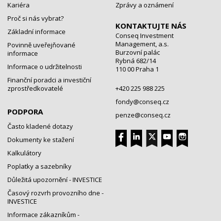
Kariéra
Zprávy a oznámení
Proč si nás vybrat?
KONTAKTUJTE NÁS
Základní informace
Conseq Investment
Management, a.s.
Povinně uveřejňované
Burzovní palác
informace
Rybná 682/14
Informace o udržitelnosti
110 00 Praha 1
Finanční poradci a investiční
zprostředkovatelé
+420 225 988 225
fondy@conseq.cz
PODPORA
penze@conseq.cz
Často kladené dotazy
Dokumenty ke stažení
Kalkulátory
Poplatky a sazebníky
Důležitá upozornění - INVESTICE
Časový rozvrh provozního dne -
INVESTICE
Informace zákazníkům -