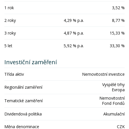
1 rok
3,52 %
2 roky
4,29 % p.a.
8,77 %
3 roky
4,87 % p.a.
15,33 %
5 let
5,92 % p.a.
33,30 %
Investiční zaměření
Třída aktiv
Nemovitostní investice
Vyspělé trhy
Regionální zaměření
Evropa
Nemovitostní
Tematické zaměření
Fond Fondů
Dividendová politika
Akumulační
Měna denominace
CZK