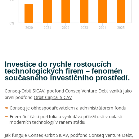
2%
0%
2020
2021
2022
2023
2024
2025
Investice do rychle rostoucích
technologických firem – fenomén
současného investičního prostředí.
Conseq-Orbit SICAV, podfond Conseq Venture Debt vzniká jako
první podfond
Orbit Capital SICAV
.
Conseq je obhospodařovatelem a administrátorem fondu
Enern řídí části portfolia a vyhledává příležitostí v oblasti
moderních technologií v raném stádiu
Jak funguje Conseq-Orbit SICAV, podfond Conseq Venture Debt,