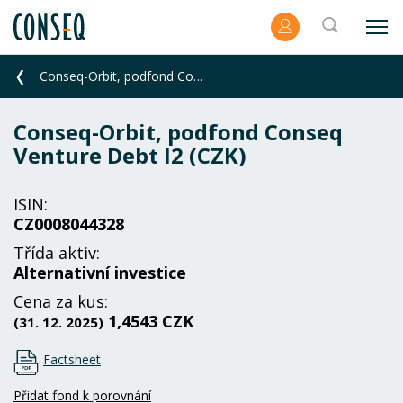
Conseq-Orbit, podfond Conseq Venture Debt I2 (CZK)
Conseq-Orbit, podfond Conseq
Venture Debt I2 (CZK)
ISIN:
CZ0008044328
Třída aktiv:
Alternativní investice
Cena za kus:
1,4543 CZK
(31. 12. 2025)
Factsheet
Přidat fond k porovnání