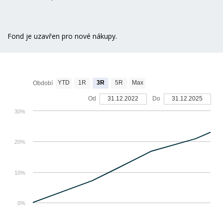
Fond je uzavřen pro nové nákupy.
YTD
1R
3R
5R
Max
Období
Od
31.12.2022
Do
31.12.2025
30%
20%
10%
0%