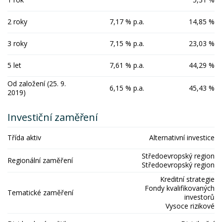
2 roky
7,17 % p.a.
14,85 %
3 roky
7,15 % p.a.
23,03 %
5 let
7,61 % p.a.
44,29 %
Od založení (25. 9.
6,15 % p.a.
45,43 %
2019)
Investiční zaměření
Třída aktiv
Alternativní investice
Středoevropský region
Regionální zaměření
Středoevropský region
Kreditní strategie
Fondy kvalifikovaných
Tematické zaměření
investorů
Vysoce rizikové