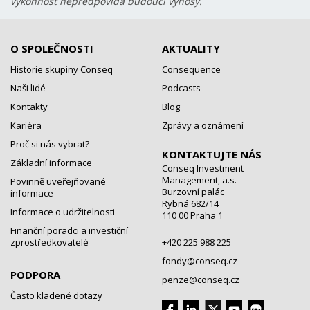
výkonnost nepředpovídá budoucí výnosy.
O SPOLEČNOSTI
AKTUALITY
Historie skupiny Conseq
Consequence
Naši lidé
Podcasts
Kontakty
Blog
Kariéra
Zprávy a oznámení
Proč si nás vybrat?
KONTAKTUJTE NÁS
Základní informace
Conseq Investment
Management, a.s.
Povinně uveřejňované
Burzovní palác
informace
Rybná 682/14
Informace o udržitelnosti
110 00 Praha 1
Finanční poradci a investiční
zprostředkovatelé
+420 225 988 225
fondy@conseq.cz
PODPORA
penze@conseq.cz
Často kladené dotazy