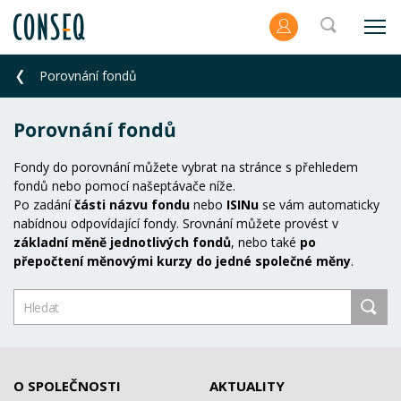
Porovnání fondů
Porovnání fondů
Fondy do porovnání můžete vybrat na stránce s přehledem
fondů nebo pomocí našeptávače níže.
Po zadání
části názvu fondu
nebo
ISINu
se vám automaticky
nabídnou odpovídající fondy. Srovnání můžete provést v
základní měně jednotlivých fondů
, nebo také
po
přepočtení měnovými kurzy do jedné společné měny
.
O SPOLEČNOSTI
AKTUALITY