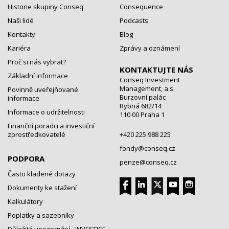
Historie skupiny Conseq
Consequence
Naši lidé
Podcasts
Kontakty
Blog
Kariéra
Zprávy a oznámení
Proč si nás vybrat?
KONTAKTUJTE NÁS
Základní informace
Conseq Investment
Management, a.s.
Povinně uveřejňované
Burzovní palác
informace
Rybná 682/14
Informace o udržitelnosti
110 00 Praha 1
Finanční poradci a investiční
zprostředkovatelé
+420 225 988 225
fondy@conseq.cz
PODPORA
penze@conseq.cz
Často kladené dotazy
Dokumenty ke stažení
Kalkulátory
Poplatky a sazebníky