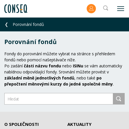
Porovnání fondů
Porovnání fondů
Fondy do porovnání můžete vybrat na stránce s přehledem
fondů nebo pomocí našeptávače níže.
Po zadání
části názvu fondu
nebo
ISINu
se vám automaticky
nabídnou odpovídající fondy. Srovnání můžete provést v
základní měně jednotlivých fondů
, nebo také
po
přepočtení měnovými kurzy do jedné společné měny
.
O SPOLEČNOSTI
AKTUALITY