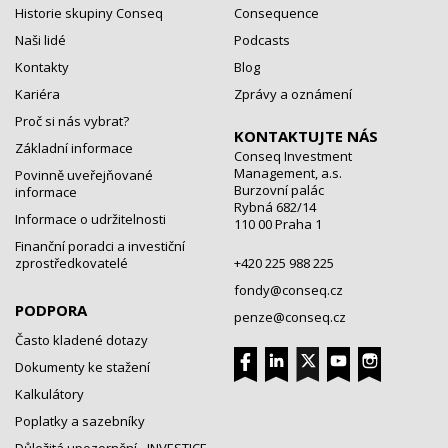
Historie skupiny Conseq
Consequence
Naši lidé
Podcasts
Kontakty
Blog
Kariéra
Zprávy a oznámení
Proč si nás vybrat?
KONTAKTUJTE NÁS
Základní informace
Conseq Investment
Management, a.s.
Povinně uveřejňované
Burzovní palác
informace
Rybná 682/14
Informace o udržitelnosti
110 00 Praha 1
Finanční poradci a investiční
zprostředkovatelé
+420 225 988 225
fondy@conseq.cz
PODPORA
penze@conseq.cz
Často kladené dotazy
Dokumenty ke stažení
Kalkulátory
Poplatky a sazebníky