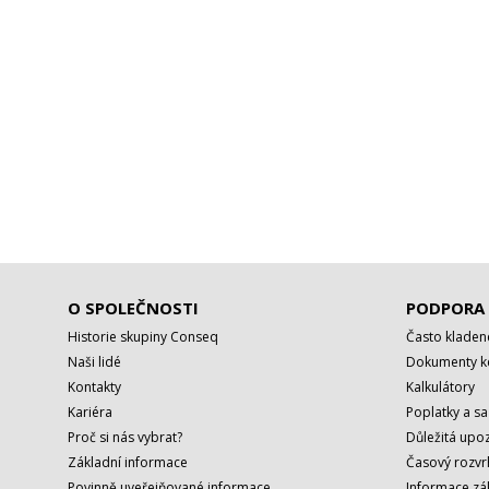
O SPOLEČNOSTI
PODPORA
Historie skupiny Conseq
Často kladen
Naši lidé
Dokumenty ke
Kontakty
Kalkulátory
Kariéra
Poplatky a s
Proč si nás vybrat?
Důležitá upoz
Základní informace
Časový rozvr
Povinně uveřejňované informace
Informace zá