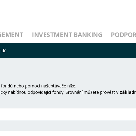
GEMENT
INVESTMENT BANKING
PODPO
ondů
 fondů nebo pomocí našeptávače níže.
cky nabídnou odpovídající fondy. Srovnání můžete provést v
základn