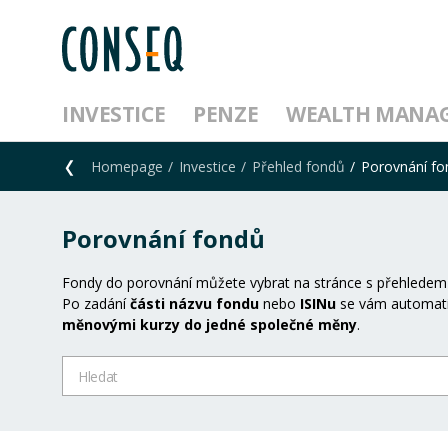
INVESTICE
PENZE
WEALTH MANA
Homepage
Investice
Přehled fondů
Porovnání f
Porovnání fondů
Fondy do porovnání můžete vybrat na stránce s přehledem
Po zadání
části názvu fondu
nebo
ISINu
se vám automati
měnovými kurzy do jedné společné měny
.