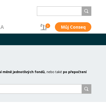
RA
Můj Conseq
0
í měně jednotlivých fondů
, nebo také
po přepočtení