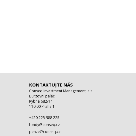
KONTAKTUJTE NÁS
Conseq Investment Management, a.s.
Burzovní palác
Rybná 682/14
110 00 Praha 1
+420 225 988 225
fondy@conseq.cz
penze@conseq.cz