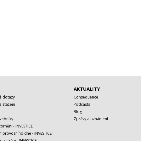
AKTUALITY
é dotazy
Consequence
 stažení
Podcasts
Blog
azebníky
Zprávy a oznámení
ornění - INVESTICE
h provozního dne - INVESTICE
kazníkům - INVESTICE