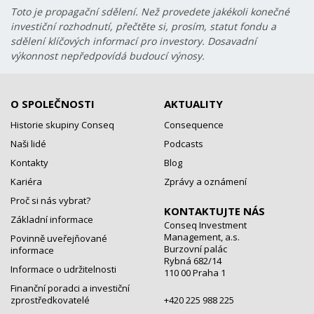
Toto je propagační sdělení. Než provedete jakékoli konečné
investiční rozhodnutí, přečtěte si, prosím, statut fondu a
sdělení klíčových informací pro investory. Dosavadní
výkonnost nepředpovídá budoucí výnosy.
O SPOLEČNOSTI
AKTUALITY
Historie skupiny Conseq
Consequence
Naši lidé
Podcasts
Kontakty
Blog
Kariéra
Zprávy a oznámení
Proč si nás vybrat?
KONTAKTUJTE NÁS
Základní informace
Conseq Investment
Management, a.s.
Povinně uveřejňované
Burzovní palác
informace
Rybná 682/14
Informace o udržitelnosti
110 00 Praha 1
Finanční poradci a investiční
zprostředkovatelé
+420 225 988 225