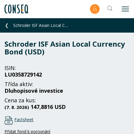
Schroder ISF Asian Local Currency Bond (USD)
Schroder ISF Asian Local Currency
Bond (USD)
ISIN:
LU0358729142
Třída aktiv:
Dluhopisové investice
Cena za kus:
147,8816 USD
(7. 8. 2026)
Factsheet
Přidat fond k porovnání