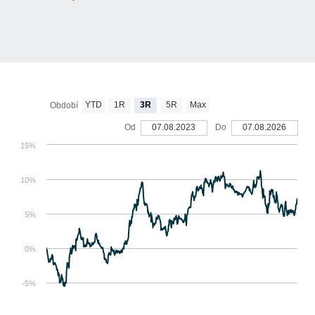
YTD
1R
3R
5R
Max
Období
Od
07.08.2023
Do
07.08.2026
15%
10%
5%
0%
-5%