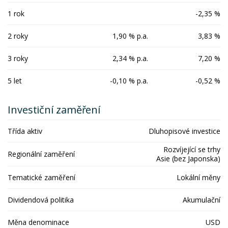
1 rok
-2,35 %
2 roky
1,90 % p.a.
3,83 %
3 roky
2,34 % p.a.
7,20 %
5 let
-0,10 % p.a.
-0,52 %
Investiční zaměření
Třída aktiv
Dluhopisové investice
Rozvíjející se trhy
Regionální zaměření
Asie (bez Japonska)
Tematické zaměření
Lokální měny
Dividendová politika
Akumulační
Měna denominace
USD