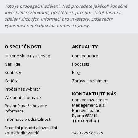
Toto je propagační sdělení. Než provedete jakékoli konečné
investiční rozhodnutí, přečtěte si, prosím, statut fondu a
sdělení klíčových informací pro investory. Dosavadní
výkonnost nepředpovídá budoucí výnosy.
O SPOLEČNOSTI
AKTUALITY
Historie skupiny Conseq
Consequence
Naši lidé
Podcasts
Kontakty
Blog
Kariéra
Zprávy a oznámení
Proč si nás vybrat?
KONTAKTUJTE NÁS
Základní informace
Conseq Investment
Management, a.s.
Povinně uveřejňované
Burzovní palác
informace
Rybná 682/14
Informace o udržitelnosti
110 00 Praha 1
Finanční poradci a investiční
zprostředkovatelé
+420 225 988 225