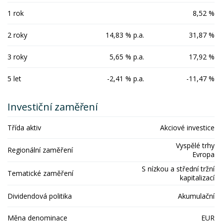
1 rok
8,52 %
2 roky
14,83 % p.a.
31,87 %
3 roky
5,65 % p.a.
17,92 %
5 let
-2,41 % p.a.
-11,47 %
Investiční zaměření
Třída aktiv
Akciové investice
Vyspělé trhy
Regionální zaměření
Evropa
S nízkou a střední tržní
Tematické zaměření
kapitalizací
Dividendová politika
Akumulační
Měna denominace
EUR