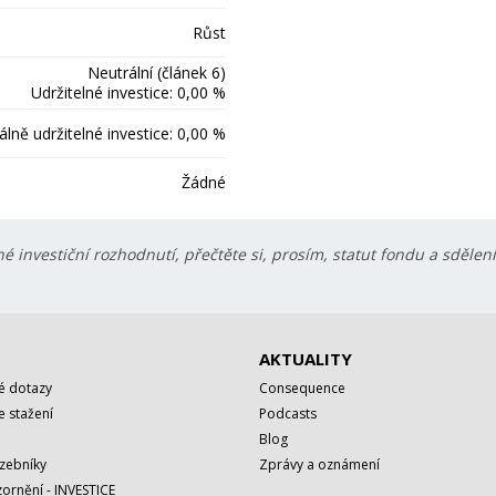
Růst
Neutrální (článek 6)
Udržitelné investice: 0,00 %
lně udržitelné investice: 0,00 %
Žádné
é investiční rozhodnutí, přečtěte si, prosím, statut fondu a sdělen
AKTUALITY
é dotazy
Consequence
 stažení
Podcasts
Blog
azebníky
Zprávy a oznámení
ornění - INVESTICE