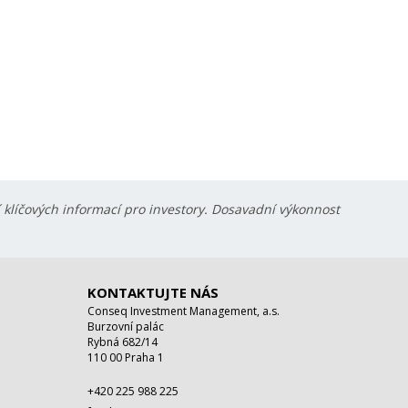
í klíčových informací pro investory. Dosavadní výkonnost
KONTAKTUJTE NÁS
Conseq Investment Management, a.s.
Burzovní palác
Rybná 682/14
110 00 Praha 1
+420 225 988 225