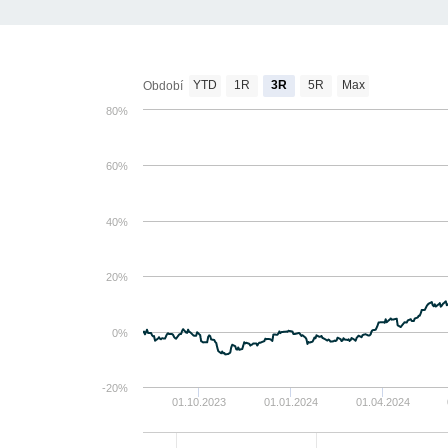
YTD
1R
3R
5R
Max
Období
80%
60%
40%
20%
0%
-20%
01.10.2023
01.01.2024
01.04.2024