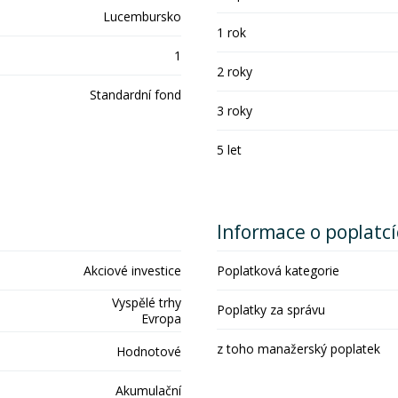
Lucembursko
1 rok
1
2 roky
Standardní fond
3 roky
5 let
Informace o poplatc
Akciové investice
Poplatková kategorie
Vyspělé trhy
Poplatky za správu
Evropa
z toho manažerský poplatek
Hodnotové
Akumulační