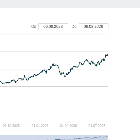
40
Od
06.08.2023
Do
06.08.2026
30
20
10
0
-10
01.10.2025
01.01.2026
01.04.2026
01.07.2026