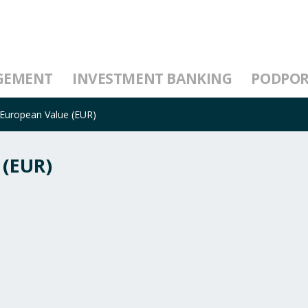
GEMENT
INVESTMENT BANKING
PODPO
 European Value (EUR)
 (EUR)