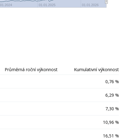
-20
.01.2024
01.01.2025
01.01.2026
Průměrná roční výkonnost
Kumulativní výkonnost
0,76 %
6,29 %
7,30 %
10,96 %
16,51 %