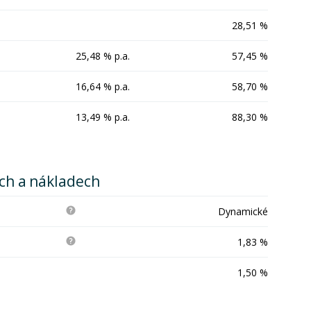
28,51 %
25,48 % p.a.
57,45 %
16,64 % p.a.
58,70 %
13,49 % p.a.
88,30 %
ích a nákladech
Dynamické
1,83 %
1,50 %