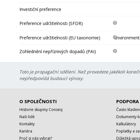
Investiční preference
Preference udržitelnosti (SFDR)
Preference udržitelnosti (EU taxonomie)
Environmentá
Zohlednění nepříznivých dopadů (PAI)
Toto je propagační sdělení. Než provedete jakékoli konečn
nepředpovídá budoucí výnosy.
O SPOLEČNOSTI
PODPORA
Historie skupiny Conseq
Často kladen
Naši lidé
Dokumenty ke
Kontakty
Kalkulátory
Kariéra
Poplatky a s
Proč si nás vybrat?
Důležitá upoz