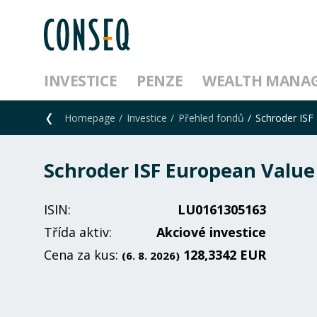
INVESTICE
PENZE
WEALTH MANA
Homepage
Investice
Přehled fondů
Schroder ISF
Schroder ISF European Value
ISIN:
LU0161305163
Třída aktiv:
Akciové investice
Cena za kus:
128,3342 EUR
(6. 8. 2026)