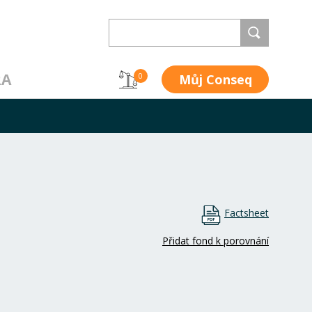
RA
Můj Conseq
0
Factsheet
Přidat fond k porovnání