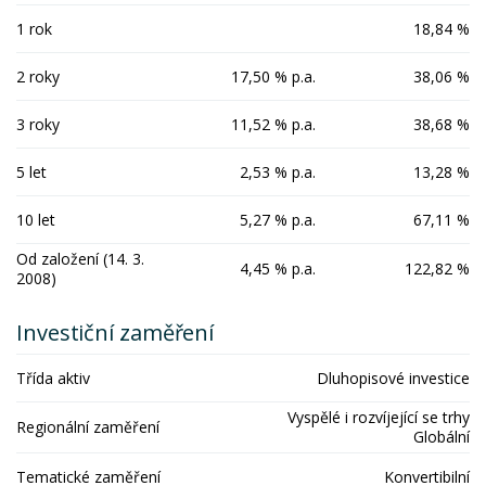
1 rok
18,84 %
2 roky
17,50 % p.a.
38,06 %
3 roky
11,52 % p.a.
38,68 %
5 let
2,53 % p.a.
13,28 %
10 let
5,27 % p.a.
67,11 %
Od založení (14. 3.
4,45 % p.a.
122,82 %
2008)
Investiční zaměření
Třída aktiv
Dluhopisové investice
Vyspělé i rozvíjející se trhy
Regionální zaměření
Globální
Tematické zaměření
Konvertibilní