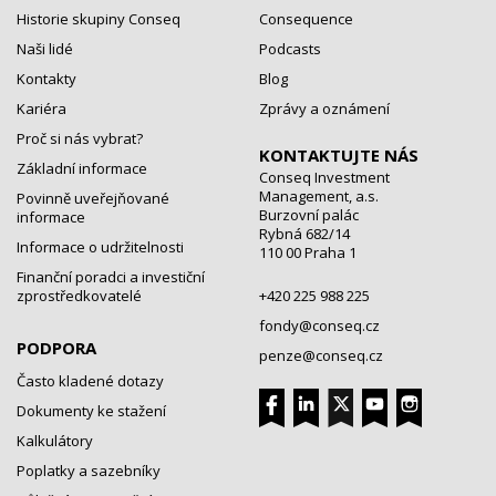
Historie skupiny Conseq
Consequence
Naši lidé
Podcasts
Kontakty
Blog
Kariéra
Zprávy a oznámení
Proč si nás vybrat?
KONTAKTUJTE NÁS
Základní informace
Conseq Investment
Management, a.s.
Povinně uveřejňované
Burzovní palác
informace
Rybná 682/14
Informace o udržitelnosti
110 00 Praha 1
Finanční poradci a investiční
zprostředkovatelé
+420 225 988 225
fondy@conseq.cz
PODPORA
penze@conseq.cz
Často kladené dotazy
Dokumenty ke stažení
Kalkulátory
Poplatky a sazebníky