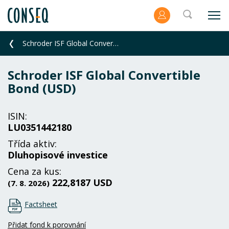
Schroder ISF Global Convertible Bond (USD)
Schroder ISF Global Convertible
Bond (USD)
ISIN:
LU0351442180
Třída aktiv:
Dluhopisové investice
Cena za kus:
222,8187 USD
(7. 8. 2026)
Factsheet
Přidat fond k porovnání