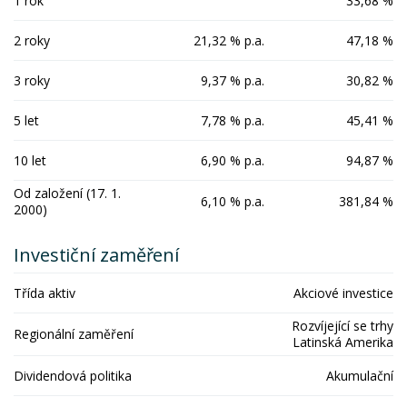
1 rok
33,68 %
2 roky
21,32 % p.a.
47,18 %
3 roky
9,37 % p.a.
30,82 %
5 let
7,78 % p.a.
45,41 %
10 let
6,90 % p.a.
94,87 %
Od založení (17. 1.
6,10 % p.a.
381,84 %
2000)
Investiční zaměření
Třída aktiv
Akciové investice
Rozvíjející se trhy
Regionální zaměření
Latinská Amerika
Dividendová politika
Akumulační