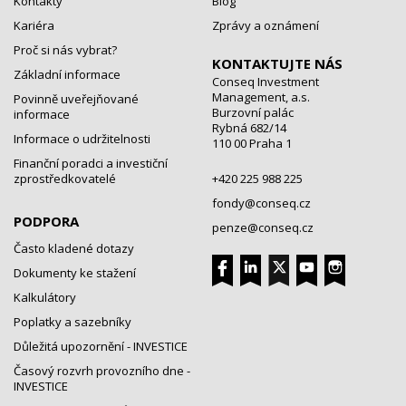
Kontakty
Blog
Kariéra
Zprávy a oznámení
Proč si nás vybrat?
KONTAKTUJTE NÁS
Základní informace
Conseq Investment
Management, a.s.
Povinně uveřejňované
Burzovní palác
informace
Rybná 682/14
Informace o udržitelnosti
110 00 Praha 1
Finanční poradci a investiční
zprostředkovatelé
+420 225 988 225
fondy@conseq.cz
PODPORA
penze@conseq.cz
Často kladené dotazy
Dokumenty ke stažení
Kalkulátory
Poplatky a sazebníky
Důležitá upozornění - INVESTICE
Časový rozvrh provozního dne -
INVESTICE