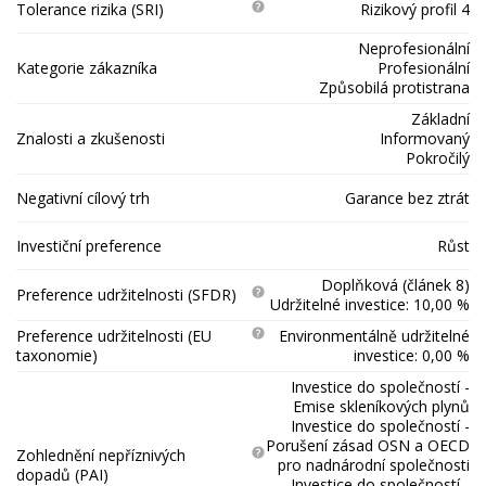
Tolerance rizika (SRI)
Rizikový profil 4
Neprofesionální
Kategorie zákazníka
Profesionální
Způsobilá protistrana
Základní
Znalosti a zkušenosti
Informovaný
Pokročilý
Negativní cílový trh
Garance bez ztrát
Investiční preference
Růst
Doplňková (článek 8)
Preference udržitelnosti (SFDR)
Udržitelné investice: 10,00 %
Preference udržitelnosti (EU
Environmentálně udržitelné
taxonomie)
investice: 0,00 %
Investice do společností -
Emise skleníkových plynů
Investice do společností -
Porušení zásad OSN a OECD
Zohlednění nepříznivých
pro nadnárodní společnosti
dopadů (PAI)
Investice do společností -