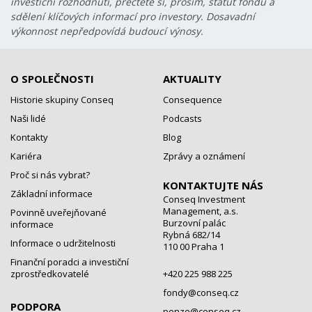
investiční rozhodnutí, přečtěte si, prosím, statut fondu a
sdělení klíčových informací pro investory. Dosavadní
výkonnost nepředpovídá budoucí výnosy.
O SPOLEČNOSTI
AKTUALITY
Historie skupiny Conseq
Consequence
Naši lidé
Podcasts
Kontakty
Blog
Kariéra
Zprávy a oznámení
Proč si nás vybrat?
KONTAKTUJTE NÁS
Základní informace
Conseq Investment
Management, a.s.
Povinně uveřejňované
Burzovní palác
informace
Rybná 682/14
Informace o udržitelnosti
110 00 Praha 1
Finanční poradci a investiční
zprostředkovatelé
+420 225 988 225
fondy@conseq.cz
PODPORA
penze@conseq.cz