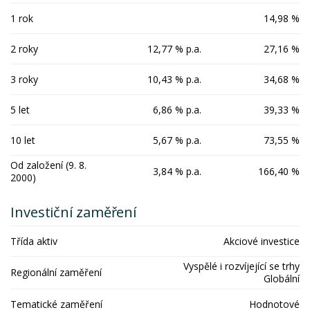
1 rok
14,98 %
2 roky
12,77 % p.a.
27,16 %
3 roky
10,43 % p.a.
34,68 %
5 let
6,86 % p.a.
39,33 %
10 let
5,67 % p.a.
73,55 %
Od založení (9. 8.
3,84 % p.a.
166,40 %
2000)
Investiční zaměření
Třída aktiv
Akciové investice
Vyspělé i rozvíjející se trhy
Regionální zaměření
Globální
Tematické zaměření
Hodnotové