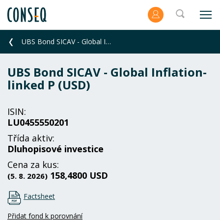
UBS Bond SICAV - Global Inflation-linked P (USD)
UBS Bond SICAV - Global Inflation-
linked P (USD)
ISIN:
LU0455550201
Třída aktiv:
Dluhopisové investice
Cena za kus:
158,4800 USD
(5. 8. 2026)
Factsheet
Přidat fond k porovnání