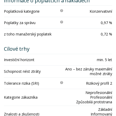
Informace o poplatcích a nákladech
Poplatková kategorie
Konzervativní
Poplatky za správu
0,97 %
z toho manažerský poplatek
0,72 %
Cílové trhy
Investiční horizont
min. 5 let
Ano – bez záruky maximální
Schopnost nést ztráty
možné ztráty
Tolerance rizika (SRI)
Rizikový profil 2
Neprofesionální
Kategorie zákazníka
Profesionální
Způsobilá protistrana
Základní
Znalosti a zkušenosti
Informovaný