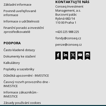
KONTAKTUJTE NÁS
Základní informace
Conseq Investment
Management, a.s.
Povinně uveřejňované
Burzovní palác
informace
Rybná 682/14
Informace o udržitelnosti
110 00 Praha 1
Finanční poradci a investiční
zprostředkovatelé
+420 225 988 225
fondy@conseq.cz
PODPORA
penze@conseq.cz
Často kladené dotazy
Dokumenty ke stažení
Kalkulátory
Poplatky a sazebníky
Důležitá upozornění - INVESTICE
Časový rozvrh provozního dne -
INVESTICE
Informace zákazníkům -
INVESTICE
Zásady používání cookies