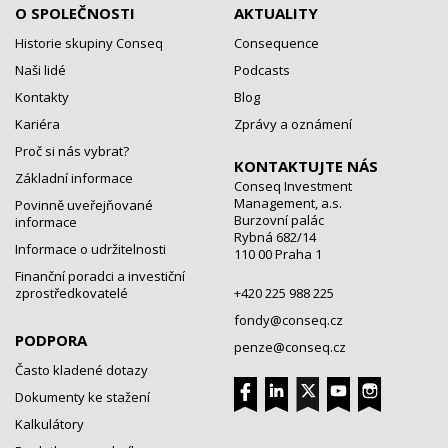
O SPOLEČNOSTI
AKTUALITY
Historie skupiny Conseq
Consequence
Naši lidé
Podcasts
Kontakty
Blog
Kariéra
Zprávy a oznámení
Proč si nás vybrat?
KONTAKTUJTE NÁS
Základní informace
Conseq Investment
Management, a.s.
Povinně uveřejňované
Burzovní palác
informace
Rybná 682/14
Informace o udržitelnosti
110 00 Praha 1
Finanční poradci a investiční
zprostředkovatelé
+420 225 988 225
fondy@conseq.cz
PODPORA
penze@conseq.cz
Často kladené dotazy
Dokumenty ke stažení
Kalkulátory