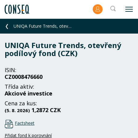
UNIQA Future Trends, otevřený podílový fond (CZK)
UNIQA Future Trends, otevřený
podílový fond (CZK)
ISIN:
CZ0008476660
Třída aktiv:
Akciové investice
Cena za kus:
1,2872 CZK
(5. 8. 2026)
Factsheet
Přidat fond k porovnání