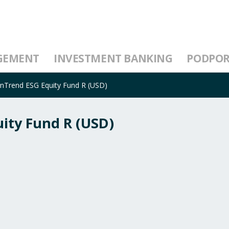
GEMENT
INVESTMENT BANKING
PODPO
onTrend ESG Equity Fund R (USD)
ity Fund R (USD)