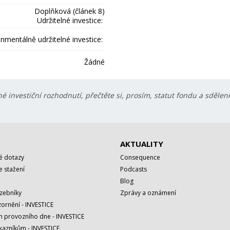
Doplňková (článek 8)
Udržitelné investice:
onmentálně udržitelné investice:
Žádné
é investiční rozhodnutí, přečtěte si, prosím, statut fondu a sdělen
AKTUALITY
é dotazy
Consequence
 stažení
Podcasts
Blog
azebníky
Zprávy a oznámení
ornění - INVESTICE
h provozního dne - INVESTICE
kazníkům - INVESTICE