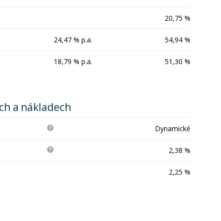
20,75 %
24,47 % p.a.
54,94 %
18,79 % p.a.
51,30 %
ích a nákladech
Dynamické
2,38 %
2,25 %