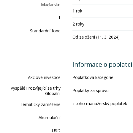
Maďarsko
1 rok
1
2 roky
Standardní fond
Od založení (11. 3. 2024)
Informace o poplatc
Akciové investice
Poplatková kategorie
Vyspělé i rozvíjející se trhy
Poplatky za správu
Globální
z toho manažerský poplatek
Tématicky zaměřené
Akumulační
USD