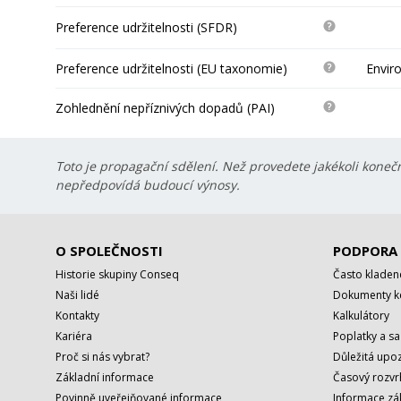
Preference udržitelnosti (SFDR)
Preference udržitelnosti (EU taxonomie)
Envir
Zohlednění nepříznivých dopadů (PAI)
Toto je propagační sdělení. Než provedete jakékoli konečn
nepředpovídá budoucí výnosy.
O SPOLEČNOSTI
PODPORA
Historie skupiny Conseq
Často kladen
Naši lidé
Dokumenty ke
Kontakty
Kalkulátory
Kariéra
Poplatky a s
Proč si nás vybrat?
Důležitá upoz
Základní informace
Časový rozvr
Povinně uveřejňované informace
Informace zá