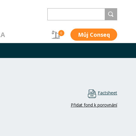
RA
Můj Conseq
0
Factsheet
Přidat fond k porovnání