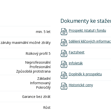
Dokumenty ke staže
Prospekt (statut) fondu
min. 5 let
Sdělení klíčových informac
 záruky maximální možné ztráty
Factsheet
Rizikový profil 5
Neprofesionální
Infoleták
Profesionální
Způsobilá protistrana
Doplněk k prospektu
Základní
Informovaný
Historické ceny
Pokročilý
Garance bez ztrát
Růst