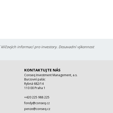
í klíčových informací pro investory. Dosavadní výkonnost
KONTAKTUJTE NÁS
Conseq Investment Management, a.s.
Burzovní palác
Rybná 682/14
110 00 Praha 1
+420 225 988 225
fondy@conseq.cz
penze@conseq.cz