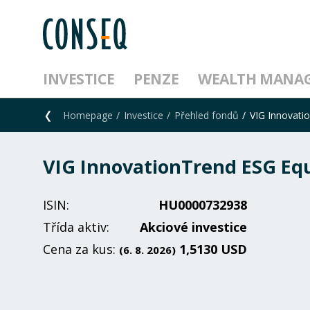
INVESTICE
PENZE
WEALTH MANA
Homepage
Investice
Přehled fondů
VIG Innovati
VIG InnovationTrend ESG Equ
ISIN:
HU0000732938
Třída aktiv:
Akciové investice
Cena za kus:
1,5130 USD
(6. 8. 2026)