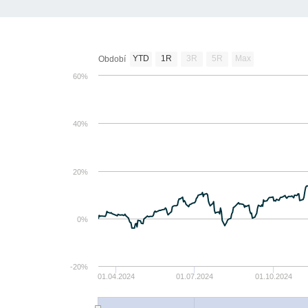
YTD
1R
3R
5R
Max
Období
60%
40%
20%
0%
-20%
01.04.2024
01.07.2024
01.10.2024