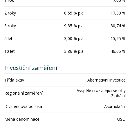
1 rok
7,66 %
2 roky
8,55 % p.a.
17,83 %
3 roky
9,35 % p.a.
30,74 %
5 let
3,00 % p.a.
15,95 %
10 let
3,86 % p.a.
46,05 %
Investiční zaměření
Třída aktiv
Alternativní investice
Vyspělé i rozvíjející se trhy
Regionální zaměření
Globální
Dividendová politika
Akumulační
Měna denominace
USD