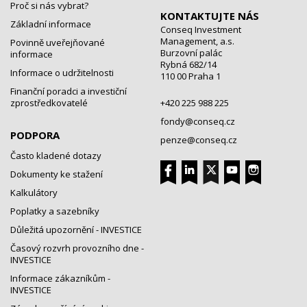
Proč si nás vybrat?
KONTAKTUJTE NÁS
Základní informace
Conseq Investment
Management, a.s.
Povinně uveřejňované
Burzovní palác
informace
Rybná 682/14
Informace o udržitelnosti
110 00 Praha 1
Finanční poradci a investiční
zprostředkovatelé
+420 225 988 225
fondy@conseq.cz
PODPORA
penze@conseq.cz
Často kladené dotazy
Dokumenty ke stažení
Kalkulátory
Poplatky a sazebníky
Důležitá upozornění - INVESTICE
Časový rozvrh provozního dne -
INVESTICE
Informace zákazníkům -
INVESTICE