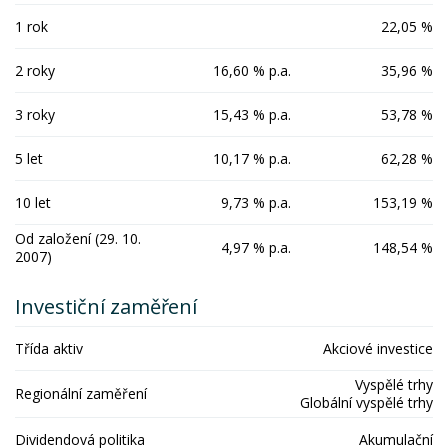
1 rok
22,05 %
2 roky
16,60 % p.a.
35,96 %
3 roky
15,43 % p.a.
53,78 %
5 let
10,17 % p.a.
62,28 %
10 let
9,73 % p.a.
153,19 %
Od založení (29. 10.
4,97 % p.a.
148,54 %
2007)
Investiční zaměření
Třída aktiv
Akciové investice
Vyspělé trhy
Regionální zaměření
Globální vyspělé trhy
Dividendová politika
Akumulační