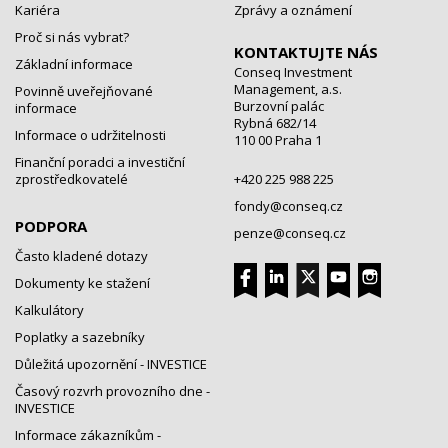
Kariéra
Zprávy a oznámení
Proč si nás vybrat?
KONTAKTUJTE NÁS
Základní informace
Conseq Investment
Management, a.s.
Povinně uveřejňované
Burzovní palác
informace
Rybná 682/14
Informace o udržitelnosti
110 00 Praha 1
Finanční poradci a investiční
zprostředkovatelé
+420 225 988 225
fondy@conseq.cz
PODPORA
penze@conseq.cz
Často kladené dotazy
Dokumenty ke stažení
Kalkulátory
Poplatky a sazebníky
Důležitá upozornění - INVESTICE
Časový rozvrh provozního dne -
INVESTICE
Informace zákazníkům -