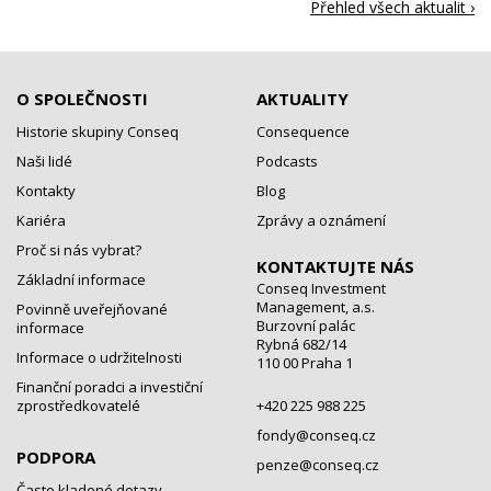
Přehled všech aktualit ›
O SPOLEČNOSTI
AKTUALITY
Historie skupiny Conseq
Consequence
Naši lidé
Podcasts
Kontakty
Blog
Kariéra
Zprávy a oznámení
Proč si nás vybrat?
KONTAKTUJTE NÁS
Základní informace
Conseq Investment
Management, a.s.
Povinně uveřejňované
Burzovní palác
informace
Rybná 682/14
Informace o udržitelnosti
110 00 Praha 1
Finanční poradci a investiční
zprostředkovatelé
+420 225 988 225
fondy@conseq.cz
PODPORA
penze@conseq.cz
Často kladené dotazy