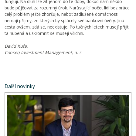
fungují. Na dluh lze žít jenom do té doby, dokud nám někdo
bude půjčovat za rozumný úrok. Narůstající počet lidí bez práce
celý problém ještě zhoršuje, neboť zadlužené domácnosti
nemají příjmy, ze kterých by splácely své bankovní úvěry. Jiná
cesta ovšem, zdá se, neexistuje. Po tučných letech musejí přijít
ta hubená a uskromnit se musejí všichni.
David Kufa,
Conseq Investment Management, a. s.
Další novinky