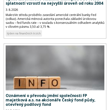
splatností vzrostl na nejvyšší úroveň od roku 2004
3. 8. 2026
MakroVe středu proběhlo zasedání americké centrální banky Fed
(odkaz). Americká měnová autorita ponechala základní úrokovou
sazbu – fed funds rate – v souladu s konsenzuálním odhadem analytiků
v cílovém pásmu 3,50 až 3,75 %.
týden na finančních trzích
Oznámení o převodu jmění společnosti FP
majetková a.s. na akcionáře Český fond půdy,
otevřený podílový fond