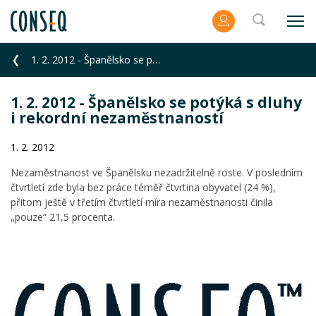
1. 2. 2012 - Španělsko se potýká s dluhy i rekordní nezaměstnaností
1. 2. 2012 - Španělsko se potýká s dluhy
i rekordní nezaměstnaností
1. 2. 2012
Nezaměstnanost ve Španělsku nezadržitelně roste. V posledním
čtvrtletí zde byla bez práce téměř čtvrtina obyvatel (24 %),
přitom ještě v třetím čtvrtletí míra nezaměstnanosti činila
„pouze“ 21,5 procenta.