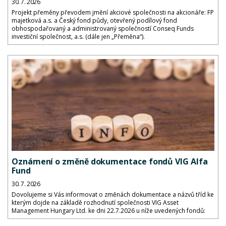
30. 7. 2026
Projekt přeměny převodem jmění akciové společnosti na akcionáře: FP
majetková a.s. a Český fond půdy, otevřený podílový fond
obhospodařovaný a administrovaný společností Conseq Funds
investiční společnost, a.s. (dále jen „Přeměna“).
Oznámení o změně dokumentace fondů VIG Alfa
Fund
30. 7. 2026
Dovolujeme si Vás informovat o změnách dokumentace a názvů tříd ke
kterým dojde na základě rozhodnutí společnosti VIG Asset
Management Hungary Ltd. ke dni 22.7.2026 u níže uvedených fondů: