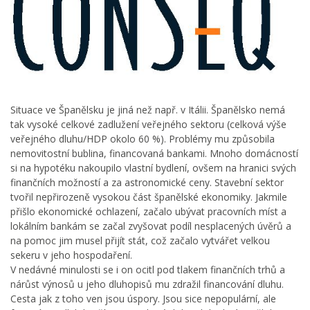
Situace ve Španělsku je jiná než např. v Itálii. Španělsko nemá
tak vysoké celkové zadlužení veřejného sektoru (celková výše
veřejného dluhu/HDP okolo 60 %). Problémy mu způsobila
nemovitostní bublina, financovaná bankami. Mnoho domácností
si na hypotéku nakoupilo vlastní bydlení, ovšem na hranici svých
finančních možností a za astronomické ceny. Stavební sektor
tvořil nepřirozeně vysokou část španělské ekonomiky. Jakmile
přišlo ekonomické ochlazení, začalo ubývat pracovních míst a
lokálním bankám se začal zvyšovat podíl nesplacených úvěrů a
na pomoc jim musel přijít stát, což začalo vytvářet velkou
sekeru v jeho hospodaření.
V nedávné minulosti se i on ocitl pod tlakem finančních trhů a
nárůst výnosů u jeho dluhopisů mu zdražil financování dluhu.
Cesta jak z toho ven jsou úspory. Jsou sice nepopulární, ale