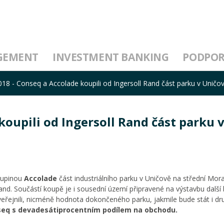
GEMENT
INVESTMENT BANKING
PODPO
2018 - Conseq a Accolade koupili od Ingersoll Rand část parku v Uničo
 koupili od Ingersoll Rand část parku 
kupinou
Accolade
část industriálního parku v Uničově na střední Mor
and. Součástí koupě je i sousední území připravené na výstavbu další
ezveřejnili, nicméně hodnota dokončeného parku, jakmile bude stát i dr
seq s devadesátiprocentním podílem na obchodu.