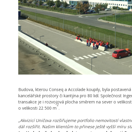
Budova, kterou Conseq a Accolade koupily, byla postavená v r
kancelářské prostory či kantýna pro 80 lidí. Společnost Inge
transakce je i rozvojová plocha směrem na sever o velikosti
2
o velikosti 22 500 m
.
„Akvizicí Uničova rozšiřujeme portfolio nemovitostí vlast
dál rozšířit. Našim klientům to přinese ještě vyšší míru s