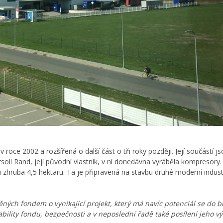
oce 2002 a rozšířená o další část o tři roky později. Její součástí js
rsoll Rand, její původní vlastník, v ní donedávna vyráběla kompresory.
 zhruba 4,5 hektaru. Ta je připravená na stavbu druhé moderní industr
něných fondem o vynikající projekt, který má navíc potenciál se do
tability fondu, bezpečnosti a v neposlední řadě také posílení jeho v