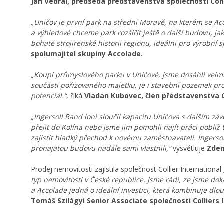
Jan Vedral, předseda představenstva společnosti Con
„Uničov je první park na střední Moravě, na kterém se Acc
a výhledově chceme park rozšířit ještě o další budovu, 
bohaté strojírenské historii regionu, ideální pro výrobní
spolumajitel skupiny Accolade.
„Koupí průmyslového parku v Uničově, jsme dosáhli velmi d
součástí pořizovaného majetku, je i stavební pozemek pro d
potenciál.“,
říká
Vladan Kubovec, člen představenstva QI
„Ingersoll Rand loni sloučil kapacitu Uničova s dalším
přejít do Kolína nebo jsme jim pomohli najít práci pobl
zajistit hladký přechod k novému zaměstnavateli. Ingerso
pronajatou budovu nadále sami vlastnili,“
vysvětluje
Zden
Prodej nemovitosti zajistila společnost Collier International
typ nemovitosti v České republice. Jsme rádi, ze jsme do
a Accolade jedná o ideální investici, která kombinuje 
Tomáš Szilágyi Senior Associate společnosti Colliers 