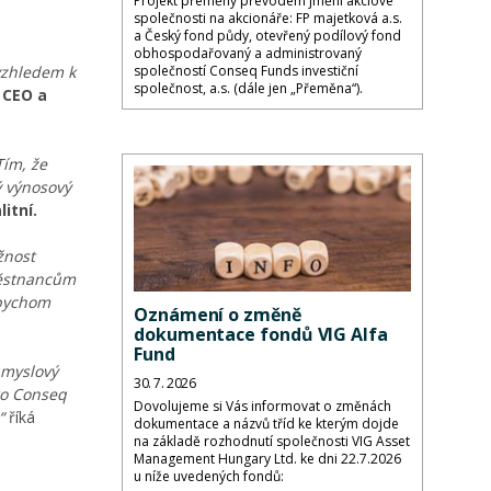
Projekt přeměny převodem jmění akciové
společnosti na akcionáře: FP majetková a.s.
a Český fond půdy, otevřený podílový fond
obhospodařovaný a administrovaný
 vzhledem k
společností Conseq Funds investiční
společnost, a.s. (dále jen „Přeměna“).
 CEO a
Tím, že
ý výnosový
itní.
žnost
aměstnancům
abychom
Oznámení o změně
dokumentace fondů VIG Alfa
Fund
ůmyslový
30. 7. 2026
ro Conseq
Dovolujeme si Vás informovat o změnách
“
říká
dokumentace a názvů tříd ke kterým dojde
na základě rozhodnutí společnosti VIG Asset
Management Hungary Ltd. ke dni 22.7.2026
u níže uvedených fondů: