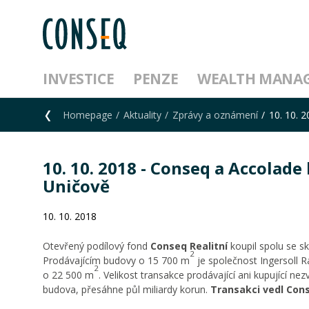
INVESTICE
PENZE
WEALTH MANA
Homepage
Aktuality
Zprávy a oznámení
10. 10. 
10. 10. 2018 - Conseq a Accolade
Uničově
10. 10. 2018
Otevřený podílový fond
Conseq Realitní
koupil spolu se s
2
Prodávajícím budovy o 15 700 m
je společnost Ingersoll R
2
o 22 500 m
. Velikost transakce prodávající ani kupující n
budova, přesáhne půl miliardy korun.
Transakci vedl Con