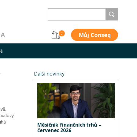
RA
Můj Conseq
0
vě
v
Další novinky
avě.
 budovy
uhá
Měsíčník finančních trhů –
červenec 2026