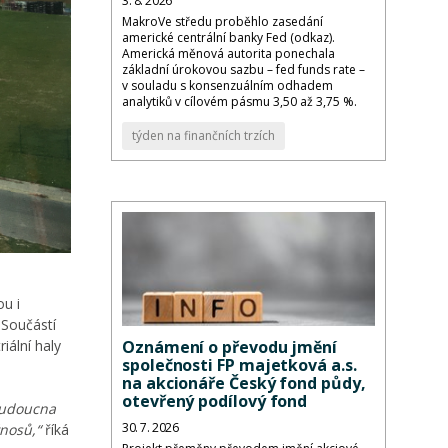
3. 8. 2026
MakroVe středu proběhlo zasedání
americké centrální banky Fed (odkaz).
Americká měnová autorita ponechala
základní úrokovou sazbu – fed funds rate –
v souladu s konsenzuálním odhadem
analytiků v cílovém pásmu 3,50 až 3,75 %.
týden na finančních trzích
ou i
 Součástí
iální haly
Oznámení o převodu jmění
společnosti FP majetková a.s.
na akcionáře Český fond půdy,
otevřený podílový fond
 budoucna
30. 7. 2026
ýnosů,“
říká