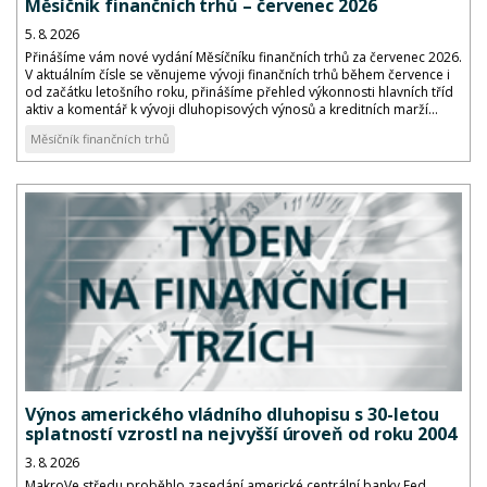
Měsíčník finančních trhů – červenec 2026
5. 8. 2026
Přinášíme vám nové vydání Měsíčníku finančních trhů za červenec 2026.
V aktuálním čísle se věnujeme vývoji finančních trhů během července i
od začátku letošního roku, přinášíme přehled výkonnosti hlavních tříd
aktiv a komentář k vývoji dluhopisových výnosů a kreditních marží...
Měsíčník finančních trhů
Výnos amerického vládního dluhopisu s 30-letou
splatností vzrostl na nejvyšší úroveň od roku 2004
3. 8. 2026
MakroVe středu proběhlo zasedání americké centrální banky Fed