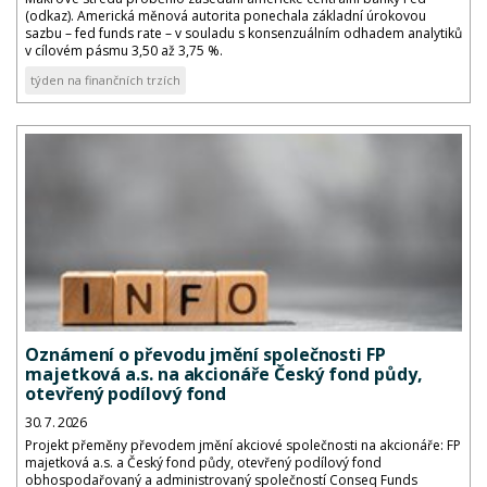
(odkaz). Americká měnová autorita ponechala základní úrokovou
sazbu – fed funds rate – v souladu s konsenzuálním odhadem analytiků
v cílovém pásmu 3,50 až 3,75 %.
týden na finančních trzích
Oznámení o převodu jmění společnosti FP
majetková a.s. na akcionáře Český fond půdy,
otevřený podílový fond
30. 7. 2026
Projekt přeměny převodem jmění akciové společnosti na akcionáře: FP
majetková a.s. a Český fond půdy, otevřený podílový fond
obhospodařovaný a administrovaný společností Conseq Funds