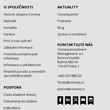
O SPOLEČNOSTI
AKTUALITY
Historie skupiny Conseq
Consequence
Naši lidé
Podcasts
Kontakty
Blog
Kariéra
Zprávy a oznámení
Proč si nás vybrat?
KONTAKTUJTE NÁS
Základní informace
Conseq Investment
Management, a.s.
Povinně uveřejňované
Burzovní palác
informace
Rybná 682/14
Informace o udržitelnosti
110 00 Praha 1
Finanční poradci a investiční
zprostředkovatelé
+420 225 988 225
fondy@conseq.cz
PODPORA
penze@conseq.cz
Často kladené dotazy
Dokumenty ke stažení
Kalkulátory