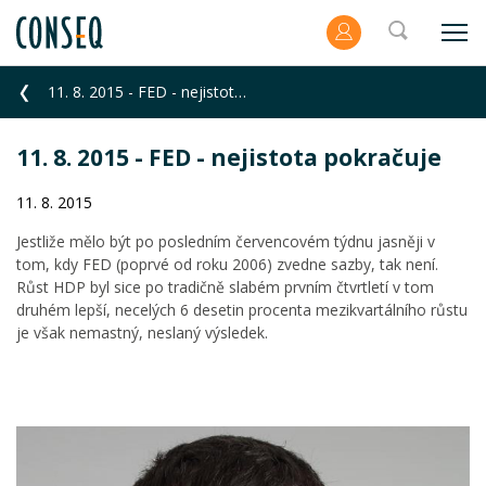
11. 8. 2015 - FED - nejistota pokračuje
11. 8. 2015 - FED - nejistota pokračuje
11. 8. 2015
Jestliže mělo být po posledním červencovém týdnu jasněji v
tom, kdy FED (poprvé od roku 2006) zvedne sazby, tak není.
Růst HDP byl sice po tradičně slabém prvním čtvrtletí v tom
druhém lepší, necelých 6 desetin procenta mezikvartálního růstu
je však nemastný, neslaný výsledek.