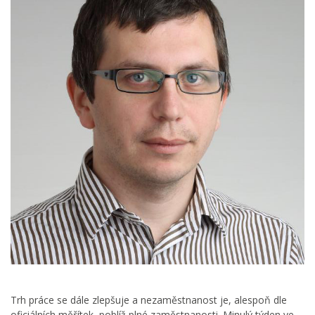
Trh práce se dále zlepšuje a nezaměstnanost je, alespoň dle
oficiálních měřítek, poblíž plné zaměstnanosti. Minulý týden ve