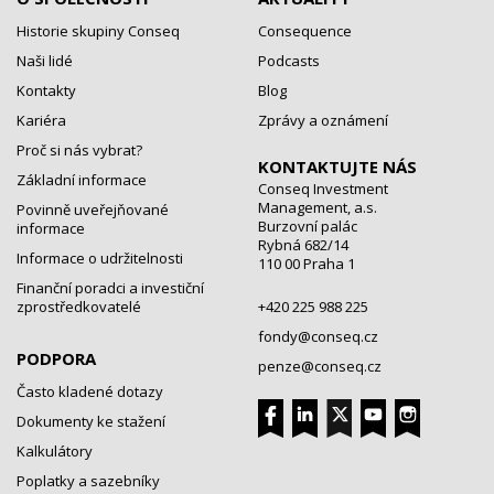
Historie skupiny Conseq
Consequence
Naši lidé
Podcasts
Kontakty
Blog
Kariéra
Zprávy a oznámení
Proč si nás vybrat?
KONTAKTUJTE NÁS
Základní informace
Conseq Investment
Management, a.s.
Povinně uveřejňované
Burzovní palác
informace
Rybná 682/14
Informace o udržitelnosti
110 00 Praha 1
Finanční poradci a investiční
zprostředkovatelé
+420 225 988 225
fondy@conseq.cz
PODPORA
penze@conseq.cz
Často kladené dotazy
Dokumenty ke stažení
Kalkulátory
Poplatky a sazebníky