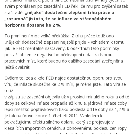
svém prohlášení po zasedání FED řekl, že mu pro zvýšení sazeb
stačí vidět
„nějaké“ dodatečné zlepšení trhu práce a
„rozumná“ jistota, že se inflace ve střednědobém
horizontu dostane ke 2 %.
To první není moc velká překážka. Z trhu práce totiž ono
„nějaké“ dodatečné zlepšení nejspíš přijde – vzhledem k tomu,
jak je FED mentálně nastavený, k odškrtnutí této podmínky
postačí absence negativního překvapení u dat za tvorbu
pracovních míst, které budou do dalšího zasedání zveřejněna
ještě dvakrát.
Ovšem to, zda a kde FED najde dostatečnou oporu pro svou
víru, že inflace skutečně ke 2 % míří, je méně jisté. Tato víra se
totiž
v zápisu ze zasedání objevila už v prosinci minulého roku a od té
doby se celková inflace propadla až k nule. Jádrová inflace coby
lepší měřítko poptávkových tlaků poklesla od té doby na 1,2 % a
je tak na úrovni konce 1. čtvrtletí 2011. Vzhledem k
pokračujícímu efektu silného dolaru, který se projevuje v
klesajících importních cenách, a obnovenému poklesu cen ropy