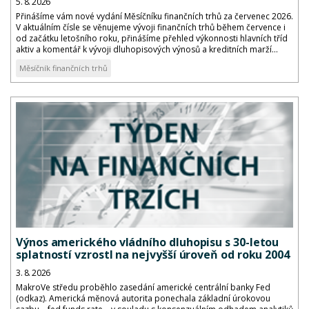
5. 8. 2026
Přinášíme vám nové vydání Měsíčníku finančních trhů za červenec 2026.
V aktuálním čísle se věnujeme vývoji finančních trhů během července i
od začátku letošního roku, přinášíme přehled výkonnosti hlavních tříd
aktiv a komentář k vývoji dluhopisových výnosů a kreditních marží...
Měsíčník finančních trhů
Výnos amerického vládního dluhopisu s 30-letou
splatností vzrostl na nejvyšší úroveň od roku 2004
3. 8. 2026
MakroVe středu proběhlo zasedání americké centrální banky Fed
(odkaz). Americká měnová autorita ponechala základní úrokovou