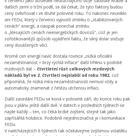
v červenci jako důsledek neutuchajícího boje Saudské Arábie a
dalších zemí o tržní podíl, se dá čekat, že tyto faktory budou
ceny ovlivňovat i ve druhé polovině roku. To nakonec neuniklo
ani FEDu, který v červenci vypustil zmínku o „stabilizovaných
cenách“ energií, a naopak ponechal zmínku
o „klesajících cenách neenergetických dovozů“, což je jen
sofistikovanější způsob vyjádření faktu, že silný dolar snižuje
ceny dovážených věcí.
Kromě cen energií navíc dostala rovnice „nízká oficiální
nezaměstnanost = brzy rychlá inflace“ další trhlinu v podobě
mzdových dat –
čtvrtletní růst celkových mzdových
nákladů byl ve 2. čtvrtletí nejslabší od roku 1982
, což
připomíná, že nízká míra nezaměstnanosti nemusí vždy a
automaticky znamenat z řetězu utrženou inflaci.
Další zasedání FEDu se koná v polovině září, do konce roku pak
jsou v plánu ještě další dvě. V datech v posledních týdnech se
najde každý – ten, co čeká brzké zvýšení, stejně tak jako
zapřisáhlá holubice. Podobně nejednoznačná je i komunikace
FEDu.
V nadcházejících 6 týdnech tak očekávejme zvýšenou volatilitu