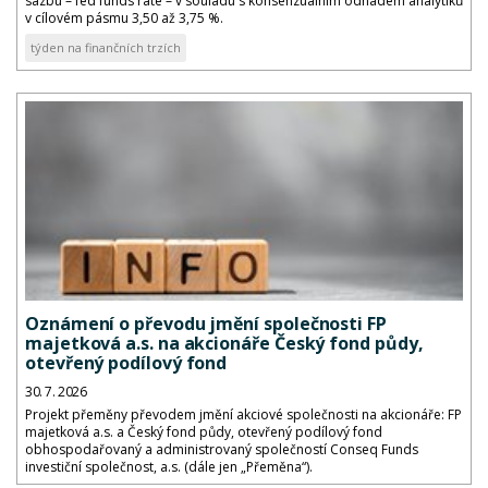
sazbu – fed funds rate – v souladu s konsenzuálním odhadem analytiků
v cílovém pásmu 3,50 až 3,75 %.
týden na finančních trzích
Oznámení o převodu jmění společnosti FP
majetková a.s. na akcionáře Český fond půdy,
otevřený podílový fond
30. 7. 2026
Projekt přeměny převodem jmění akciové společnosti na akcionáře: FP
majetková a.s. a Český fond půdy, otevřený podílový fond
obhospodařovaný a administrovaný společností Conseq Funds
investiční společnost, a.s. (dále jen „Přeměna“).