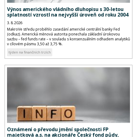
Výnos amerického vládního dluhopisu s 30-letou
splatností vzrostl na nejvyšší úroveň od roku 2004
3. 8. 2026
MakroVe středu proběhlo zasedání americké centrální banky Fed
(odkaz). Americká měnová autorita ponechala základní úrokovou
sazbu – fed funds rate – v souladu s konsenzuálním odhadem analytiků
v cílovém pásmu 3,50 až 3,75 %.
týden na finančních trzích
Oznámení o převodu jmění společnosti FP
majetková a.s. na akcionáře Český fond půdy,