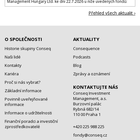
Management Hungary Ltd. ke dni 22.7.2026 u níže uvedených fondů:
Přehled všech aktualit ›
O SPOLEČNOSTI
AKTUALITY
Historie skupiny Conseq
Consequence
Naši lidé
Podcasts
Kontakty
Blog
Kariéra
Zprávy a oznámení
Proč si nás vybrat?
KONTAKTUJTE NÁS
Základní informace
Conseq Investment
Management, a.s.
Povinně uveřejňované
Burzovní palác
informace
Rybná 682/14
Informace o udržitelnosti
110 00 Praha 1
Finanční poradci a investiční
zprostředkovatelé
+420 225 988 225
fondy@conseq.cz