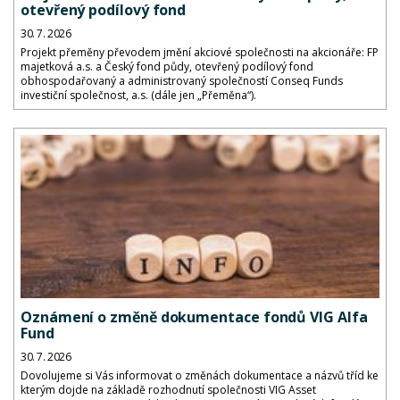
otevřený podílový fond
30. 7. 2026
Projekt přeměny převodem jmění akciové společnosti na akcionáře: FP
majetková a.s. a Český fond půdy, otevřený podílový fond
obhospodařovaný a administrovaný společností Conseq Funds
investiční společnost, a.s. (dále jen „Přeměna“).
Oznámení o změně dokumentace fondů VIG Alfa
Fund
30. 7. 2026
Dovolujeme si Vás informovat o změnách dokumentace a názvů tříd ke
kterým dojde na základě rozhodnutí společnosti VIG Asset