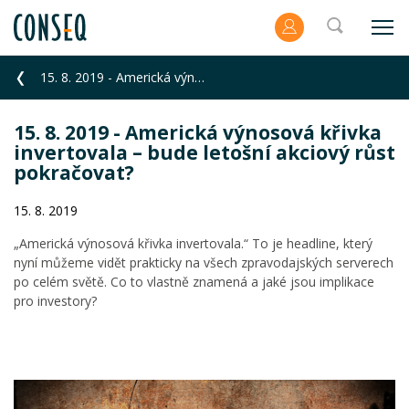
15. 8. 2019 - Americká výnosová křivka invertovala – bude letošní akciový růst pokračovat?
15. 8. 2019 - Americká výnosová křivka
invertovala – bude letošní akciový růst
pokračovat?
15. 8. 2019
„Americká výnosová křivka invertovala.“ To je headline, který
nyní můžeme vidět prakticky na všech zpravodajských serverech
po celém světě. Co to vlastně znamená a jaké jsou implikace
pro investory?