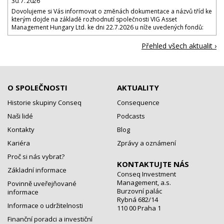
30. 7. 2026
Dovolujeme si Vás informovat o změnách dokumentace a názvů tříd ke
kterým dojde na základě rozhodnutí společnosti VIG Asset
Management Hungary Ltd. ke dni 22.7.2026 u níže uvedených fondů:
Přehled všech aktualit ›
O SPOLEČNOSTI
AKTUALITY
Historie skupiny Conseq
Consequence
Naši lidé
Podcasts
Kontakty
Blog
Kariéra
Zprávy a oznámení
Proč si nás vybrat?
KONTAKTUJTE NÁS
Základní informace
Conseq Investment
Management, a.s.
Povinně uveřejňované
Burzovní palác
informace
Rybná 682/14
Informace o udržitelnosti
110 00 Praha 1
Finanční poradci a investiční