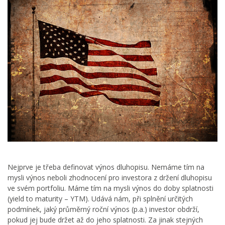
Nejprve je třeba definovat výnos dluhopisu. Nemáme tím na
mysli výnos neboli zhodnocení pro investora z držení dluhopisu
ve svém portfoliu. Máme tím na mysli výnos do doby splatnosti
(yield to maturity – YTM). Udává nám, při splnění určitých
podmínek, jaký průměrný roční výnos (p.a.) investor obdrží,
pokud jej bude držet až do jeho splatnosti. Za jinak stejných