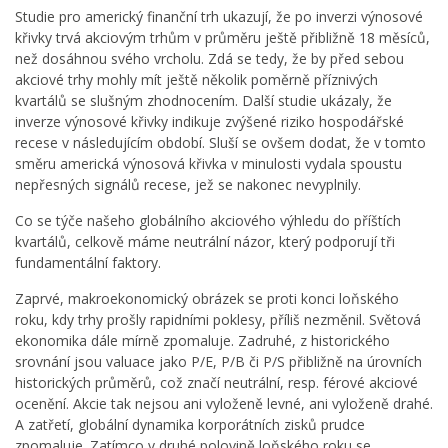
Studie pro americký finanční trh ukazují, že po inverzi výnosové
křivky trvá akciovým trhům v průměru ještě přibližně 18 měsíců,
než dosáhnou svého vrcholu. Zdá se tedy, že by před sebou
akciové trhy mohly mít ještě několik poměrně příznivých
kvartálů se slušným zhodnocením. Další studie ukázaly, že
inverze výnosové křivky indikuje zvýšené riziko hospodářské
recese v následujícím období. Sluší se ovšem dodat, že v tomto
směru americká výnosová křivka v minulosti vydala spoustu
nepřesných signálů recese, jež se nakonec nevyplnily.
Co se týče našeho globálního akciového výhledu do příštích
kvartálů, celkově máme neutrální názor, který podporují tři
fundamentální faktory.
Zaprvé, makroekonomický obrázek se proti konci loňského
roku, kdy trhy prošly rapidními poklesy, příliš nezměnil. Světová
ekonomika dále mírně zpomaluje. Zadruhé, z historického
srovnání jsou valuace jako P/E, P/B či P/S přibližně na úrovních
historických průměrů, což značí neutrální, resp. férové akciové
ocenění. Akcie tak nejsou ani vyloženě levné, ani vyloženě drahé.
A zatřetí, globální dynamika korporátních zisků prudce
zpomaluje. Zatímco v druhé polovině loňského roku se