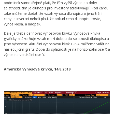
podmínek samozřejmě platí, že čím vyšší výnos do doby
splatnosti, tím je dluhopis pro investory atraktivnější. Pod čarou
také můžeme dodat, že vztah výnosu dluhopisu a jeho tržní
ceny je inverzní neboli platí, že pokud cena dluhopisu roste,
výnos klesá, a naopak.
Dále je třeba definovat výnosovou křivku. Výnosová křivka
graficky znázorňuje vztah mezi dobou do splatnosti dluhopisu a
jeho výnosem. Aktuální výnosovou křivku USA můžeme vidět na
následujícím grafu. Doba do splatnosti je na horizontální ose X a
výnos na vertikální ose Y.
Americká výnosová křivka, 14.8.2019