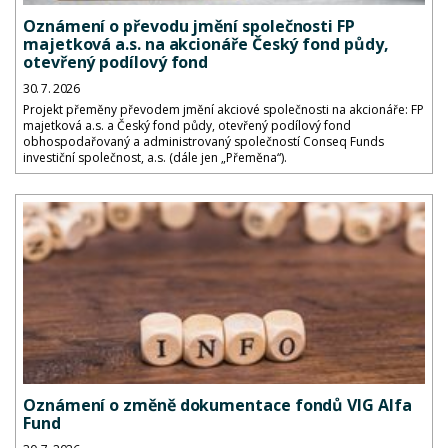
Oznámení o převodu jmění společnosti FP
majetková a.s. na akcionáře Český fond půdy,
otevřený podílový fond
30. 7. 2026
Projekt přeměny převodem jmění akciové společnosti na akcionáře: FP
majetková a.s. a Český fond půdy, otevřený podílový fond
obhospodařovaný a administrovaný společností Conseq Funds
investiční společnost, a.s. (dále jen „Přeměna“).
Oznámení o změně dokumentace fondů VIG Alfa
Fund