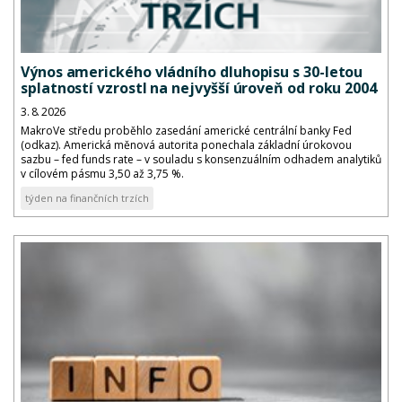
Výnos amerického vládního dluhopisu s 30-letou
splatností vzrostl na nejvyšší úroveň od roku 2004
3. 8. 2026
MakroVe středu proběhlo zasedání americké centrální banky Fed
(odkaz). Americká měnová autorita ponechala základní úrokovou
sazbu – fed funds rate – v souladu s konsenzuálním odhadem analytiků
v cílovém pásmu 3,50 až 3,75 %.
týden na finančních trzích