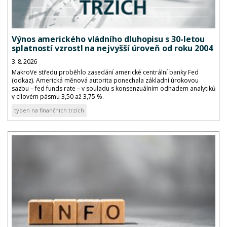
Výnos amerického vládního dluhopisu s 30-letou
splatností vzrostl na nejvyšší úroveň od roku 2004
3. 8. 2026
MakroVe středu proběhlo zasedání americké centrální banky Fed
(odkaz). Americká měnová autorita ponechala základní úrokovou
sazbu – fed funds rate – v souladu s konsenzuálním odhadem analytiků
v cílovém pásmu 3,50 až 3,75 %.
týden na finančních trzích