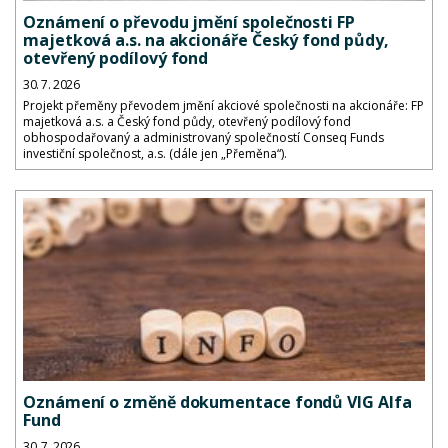
Oznámení o převodu jmění společnosti FP
majetková a.s. na akcionáře Český fond půdy,
otevřený podílový fond
30. 7. 2026
Projekt přeměny převodem jmění akciové společnosti na akcionáře: FP
majetková a.s. a Český fond půdy, otevřený podílový fond
obhospodařovaný a administrovaný společností Conseq Funds
investiční společnost, a.s. (dále jen „Přeměna“).
Oznámení o změně dokumentace fondů VIG Alfa
Fund
30. 7. 2026