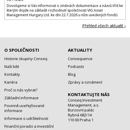
Dovolujeme si Vás informovat o změnách dokumentace a názvů tříd ke
kterým dojde na základě rozhodnutí společnosti VIG Asset
Management Hungary Ltd. ke dni 22.7.2026 u níže uvedených fondů:
Přehled všech aktualit ›
O SPOLEČNOSTI
AKTUALITY
Historie skupiny Conseq
Consequence
Naši lidé
Podcasts
Kontakty
Blog
Kariéra
Zprávy a oznámení
Proč si nás vybrat?
KONTAKTUJTE NÁS
Základní informace
Conseq Investment
Management, a.s.
Povinně uveřejňované
Burzovní palác
informace
Rybná 682/14
Informace o udržitelnosti
110 00 Praha 1
Finanční poradci a investiční