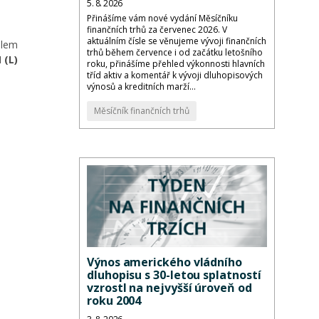
5. 8. 2026
Přinášíme vám nové vydání Měsíčníku
finančních trhů za červenec 2026. V
aktuálním čísle se věnujeme vývoji finančních
álem
trhů během července i od začátku letošního
 (L)
roku, přinášíme přehled výkonnosti hlavních
tříd aktiv a komentář k vývoji dluhopisových
výnosů a kreditních marží...
Měsíčník finančních trhů
Výnos amerického vládního
dluhopisu s 30-letou splatností
vzrostl na nejvyšší úroveň od
roku 2004