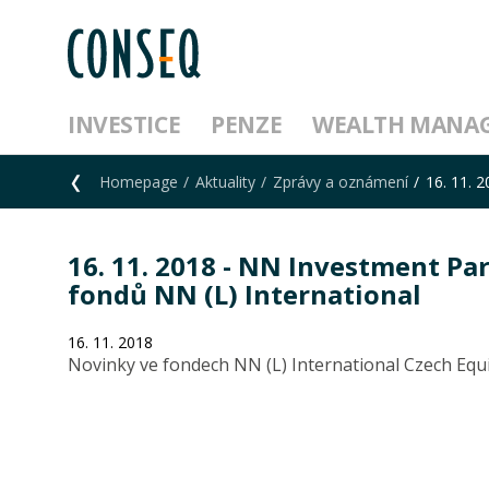
INVESTICE
PENZE
WEALTH MANA
Homepage
Aktuality
Zprávy a oznámení
16. 11. 
16. 11. 2018 - NN Investment Par
fondů NN (L) International
16. 11. 2018
Novinky ve fondech NN (L) International Czech Equ