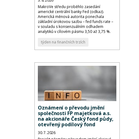
3. 8. 2026
MakroVe středu proběhlo zasedání
americké centrální banky Fed (odkaz).
Americká měnová autorita ponechala
základní úrokovou sazbu – fed funds rate –
v souladu s konsenzuálním odhadem
analytiků v cílovém pásmu 3,50 až 3,75 %.
týden na finančních trzích
Oznámení o převodu jmění
společnosti FP majetková a.s.
na akcionáře Český fond půdy,
otevřený podílový fond
30. 7. 2026