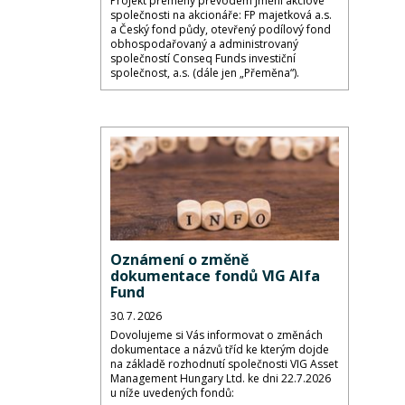
Projekt přeměny převodem jmění akciové
společnosti na akcionáře: FP majetková a.s.
a Český fond půdy, otevřený podílový fond
obhospodařovaný a administrovaný
společností Conseq Funds investiční
společnost, a.s. (dále jen „Přeměna“).
Oznámení o změně
dokumentace fondů VIG Alfa
Fund
30. 7. 2026
Dovolujeme si Vás informovat o změnách
dokumentace a názvů tříd ke kterým dojde
na základě rozhodnutí společnosti VIG Asset
Management Hungary Ltd. ke dni 22.7.2026
u níže uvedených fondů: