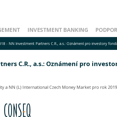
GEMENT
INVESTMENT BANKING
PODPO
2018 - NN Investment Partners C.R., a.s.: Oznámení pro investory fond
tners C.R., a.s.: Oznámení pro investo
ity a NN (L) International Czech Money Market pro rok 2019