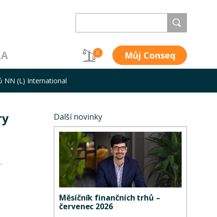
RA
Můj Conseq
0
ů NN (L) International
ry
Další novinky
.
Měsíčník finančních trhů –
červenec 2026