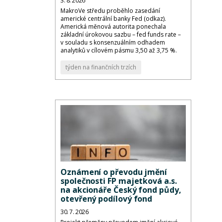
3. 8. 2026
MakroVe středu proběhlo zasedání
americké centrální banky Fed (odkaz).
Americká měnová autorita ponechala
základní úrokovou sazbu – fed funds rate –
v souladu s konsenzuálním odhadem
analytiků v cílovém pásmu 3,50 až 3,75 %.
týden na finančních trzích
Oznámení o převodu jmění
společnosti FP majetková a.s.
na akcionáře Český fond půdy,
otevřený podílový fond
30. 7. 2026