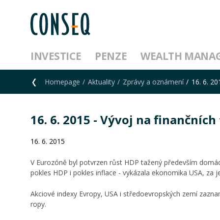
INVESTICE
PENZE
WEALTH MANA
Homepage
Aktuality
Zprávy a oznámení
16. 6. 20
16. 6. 2015 - Vývoj na finančních 
16. 6. 2015
V Eurozóně byl potvrzen růst HDP tažený především domácí 
pokles HDP i pokles inflace - vykázala ekonomika USA, za j
Akciové indexy Evropy, USA i středoevropských zemí zazname
ropy.