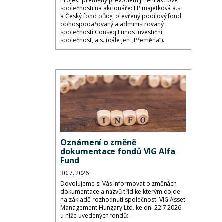
Projekt přeměny převodem jmění akciové
společnosti na akcionáře: FP majetková a.s.
a Český fond půdy, otevřený podílový fond
obhospodařovaný a administrovaný
společností Conseq Funds investiční
společnost, a.s. (dále jen „Přeměna“).
Oznámení o změně
dokumentace fondů VIG Alfa
Fund
30. 7. 2026
Dovolujeme si Vás informovat o změnách
dokumentace a názvů tříd ke kterým dojde
na základě rozhodnutí společnosti VIG Asset
Management Hungary Ltd. ke dni 22.7.2026
u níže uvedených fondů: