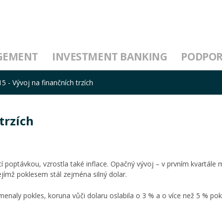
GEMENT
INVESTMENT BANKING
PODPO
15 - Vývoj na finančních trzích
trzích
poptávkou, vzrostla také inflace. Opačný vývoj – v prvním kvartále 
ejímž poklesem stál zejména silný dolar.
naly pokles, koruna vůči dolaru oslabila o 3 % a o více než 5 % pok