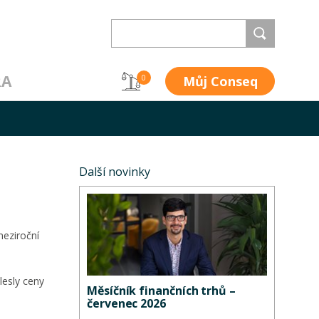
RA
Můj Conseq
0
Další novinky
meziroční
lesly ceny
Měsíčník finančních trhů –
červenec 2026