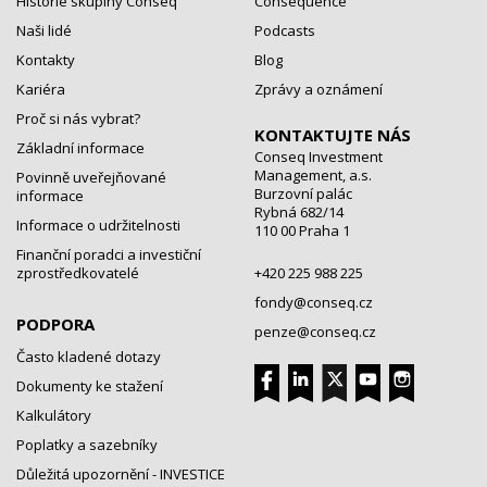
Historie skupiny Conseq
Consequence
Naši lidé
Podcasts
Kontakty
Blog
Kariéra
Zprávy a oznámení
Proč si nás vybrat?
KONTAKTUJTE NÁS
Základní informace
Conseq Investment
Management, a.s.
Povinně uveřejňované
Burzovní palác
informace
Rybná 682/14
Informace o udržitelnosti
110 00 Praha 1
Finanční poradci a investiční
zprostředkovatelé
+420 225 988 225
fondy@conseq.cz
PODPORA
penze@conseq.cz
Často kladené dotazy
Dokumenty ke stažení
Kalkulátory
Poplatky a sazebníky
Důležitá upozornění - INVESTICE