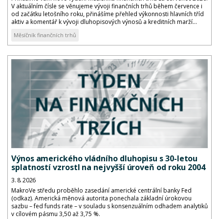
V aktuálním čísle se věnujeme vývoji finančních trhů během července i
od začátku letošního roku, přinášíme přehled výkonnosti hlavních tříd
aktiv a komentář k vývoji dluhopisových výnosů a kreditních marží...
Měsíčník finančních trhů
Výnos amerického vládního dluhopisu s 30-letou
splatností vzrostl na nejvyšší úroveň od roku 2004
3. 8. 2026
MakroVe středu proběhlo zasedání americké centrální banky Fed
(odkaz). Americká měnová autorita ponechala základní úrokovou
sazbu – fed funds rate – v souladu s konsenzuálním odhadem analytiků
v cílovém pásmu 3,50 až 3,75 %.