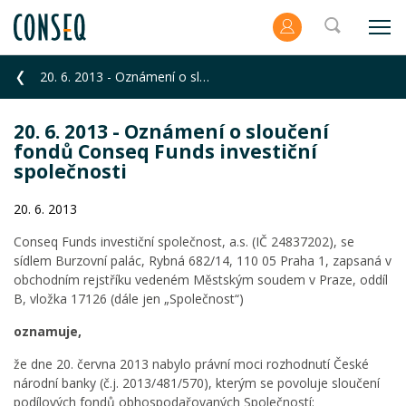
20. 6. 2013 - Oznámení o sloučení fondů Conseq Funds investiční společnosti
20. 6. 2013 - Oznámení o sloučení
fondů Conseq Funds investiční
společnosti
20. 6. 2013
Conseq Funds investiční společnost, a.s. (IČ 24837202), se
sídlem Burzovní palác, Rybná 682/14, 110 05 Praha 1, zapsaná v
obchodním rejstříku vedeném Městským soudem v Praze, oddíl
B, vložka 17126 (dále jen „Společnost“)
oznamuje,
že dne 20. června 2013 nabylo právní moci rozhodnutí České
národní banky (č.j. 2013/481/570), kterým se povoluje sloučení
podílových fondů obhospodařovaných Společností: