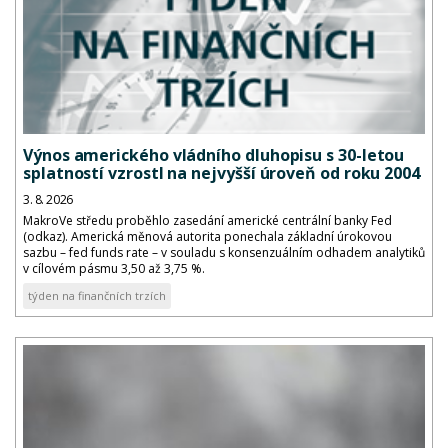
Výnos amerického vládního dluhopisu s 30-letou
splatností vzrostl na nejvyšší úroveň od roku 2004
3. 8. 2026
MakroVe středu proběhlo zasedání americké centrální banky Fed
(odkaz). Americká měnová autorita ponechala základní úrokovou
sazbu – fed funds rate – v souladu s konsenzuálním odhadem analytiků
v cílovém pásmu 3,50 až 3,75 %.
týden na finančních trzích