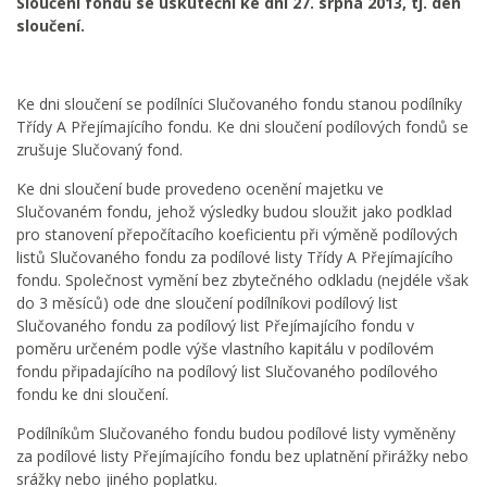
Sloučení fondů se uskuteční ke dni 27. srpna 2013, tj. den
sloučení.
Ke dni sloučení se podílníci Slučovaného fondu stanou podílníky
Třídy A Přejímajícího fondu. Ke dni sloučení podílových fondů se
zrušuje Slučovaný fond.
Ke dni sloučení bude provedeno ocenění majetku ve
Slučovaném fondu, jehož výsledky budou sloužit jako podklad
pro stanovení přepočítacího koeficientu při výměně podílových
listů Slučovaného fondu za podílové listy Třídy A Přejímajícího
fondu. Společnost vymění bez zbytečného odkladu (nejdéle však
do 3 měsíců) ode dne sloučení podílníkovi podílový list
Slučovaného fondu za podílový list Přejímajícího fondu v
poměru určeném podle výše vlastního kapitálu v podílovém
fondu připadajícího na podílový list Slučovaného podílového
fondu ke dni sloučení.
Podílníkům Slučovaného fondu budou podílové listy vyměněny
za podílové listy Přejímajícího fondu bez uplatnění přirážky nebo
srážky nebo jiného poplatku.