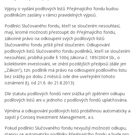
Výpisy o vydání podílových listů Přejímajícího fondu budou
podílníkům zaslány v rámci pravidelných výpisů.
Podílníci Slučovaného fondu, kteří se sloučením nesouhlasí,
mají, kromě možnosti přestoupit do Přejímajícího fondu,
zákonné právo na odkoupení svých podílových listů
Slučovaného fondu ještě před sloučením. Odkupování
podílových listů Slučovaného fondu podílníků, kteří se sloučením
nesouhlasí, probíhá podle § 100q zákona č. 189/2004 Sb., o
kolektivním investování, ve znění pozdějších předpisů (dále jen
„Zákon“), tzn. podílník má právo na odkoupení podílového listu
bez srážky po dobu 2 měsíců ode dne uveřejnění tohoto
oznámení (tj. od 21.6. do 21.8.2013).
Dle statutu podílových fondů není srážka při zpětném odkupu
podílových listů ani u jednoho z podílových fondů uplatňována.
Výměna a odkupování podílových listů proběhnou automaticky a
zajistí ji Conseq Investment Management, a.s.
Pokud podílníci Slučovaného fondu nevyužijí možnosti odkupu,
stanou se automaticky podílníky Přejímajícího fondu a bude pro