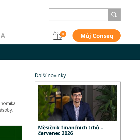
RA
Můj Conseq
0
Další novinky
konomika
zásoby.
Měsíčník finančních trhů –
červenec 2026