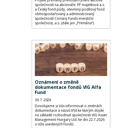
Projekt přeměny převodem jmění akciové
společnosti na akcionáře: FP majetková a.s.
a Český fond půdy, otevřený podílový fond
obhospodařovaný a administrovaný
společností Conseq Funds investiční
společnost, a.s. (dále jen „Přeměna“).
Oznámení o změně
dokumentace fondů VIG Alfa
Fund
30. 7. 2026
Dovolujeme si Vás informovat o změnách
dokumentace a názvů tříd ke kterým dojde
na základě rozhodnutí společnosti VIG Asset
Management Hungary Ltd. ke dni 22.7.2026
u níže uvedených fondů: