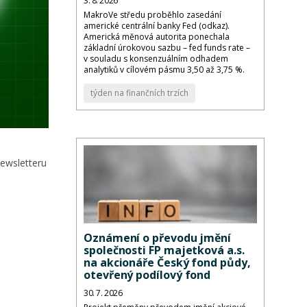
3. 8. 2026
MakroVe středu proběhlo zasedání
americké centrální banky Fed (odkaz).
Americká měnová autorita ponechala
základní úrokovou sazbu – fed funds rate –
v souladu s konsenzuálním odhadem
analytiků v cílovém pásmu 3,50 až 3,75 %.
týden na finančních trzích
newsletteru
Oznámení o převodu jmění
společnosti FP majetková a.s.
na akcionáře Český fond půdy,
otevřený podílový fond
30. 7. 2026