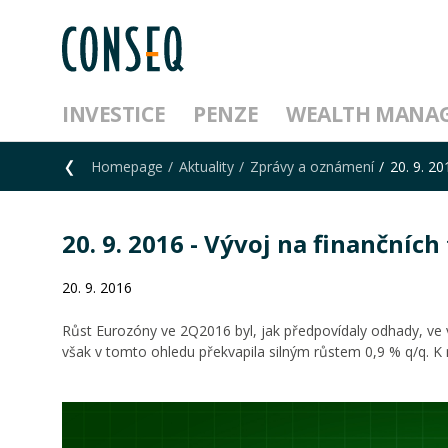
INVESTICE
PENZE
WEALTH MANA
Homepage
Aktuality
Zprávy a oznámení
20. 9. 20
20. 9. 2016 - Vývoj na finančních 
20. 9. 2016
Růst Eurozóny ve 2Q2016 byl, jak předpovídaly odhady, ve v
však v tomto ohledu překvapila silným růstem 0,9 % q/q. K