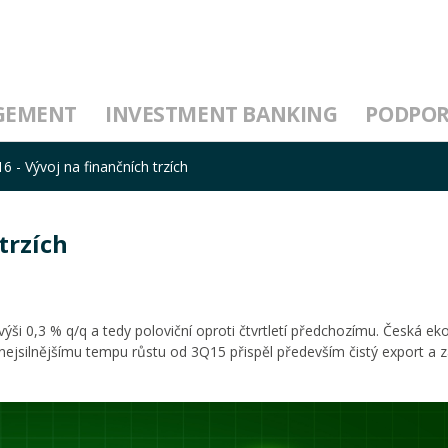
GEMENT
INVESTMENT BANKING
PODPO
16 - Vývoj na finančních trzích
trzích
ýši 0,3 % q/q a tedy poloviční oproti čtvrtletí předchozímu. Česká e
 nejsilnějšímu tempu růstu od 3Q15 přispěl především čistý export a 