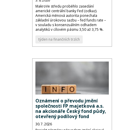
3. 8. 2026
MakroVe středu proběhlo zasedání
americké centrální banky Fed (odkaz).
Americká měnová autorita ponechala
základní úrokovou sazbu – fed funds rate –
v souladu s konsenzuálním odhadem
analytiků v cílovém pásmu 3,50 až 3,75 %.
týden na finančních trzích
Oznámení o převodu jmění
společnosti FP majetková a.s.
na akcionáře Český fond půdy,
otevřený podílový fond
30. 7. 2026