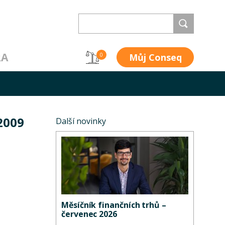
RA
Můj Conseq
0
 2009
Další novinky
Měsíčník finančních trhů –
červenec 2026