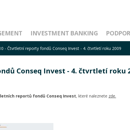
GEMENT
INVESTMENT BANKING
PODPO
10 - Čtvrtletní reporty fondů Conseq Invest - 4. čtvrtletí roku 2009
fondů Conseq Invest - 4. čtvrtletí roku
tletních reportů fondů Conseq Invest
, které naleznete
zde.