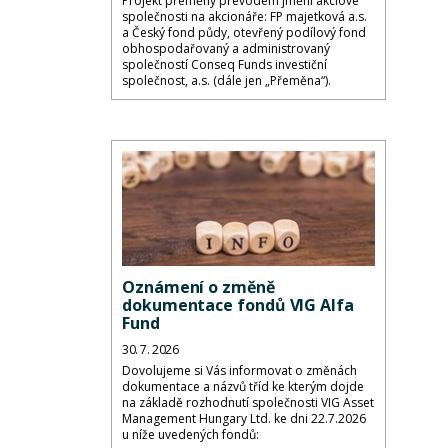
Projekt přeměny převodem jmění akciové
společnosti na akcionáře: FP majetková a.s.
a Český fond půdy, otevřený podílový fond
obhospodařovaný a administrovaný
společností Conseq Funds investiční
společnost, a.s. (dále jen „Přeměna“).
Oznámení o změně
dokumentace fondů VIG Alfa
Fund
30. 7. 2026
Dovolujeme si Vás informovat o změnách
dokumentace a názvů tříd ke kterým dojde
na základě rozhodnutí společnosti VIG Asset
Management Hungary Ltd. ke dni 22.7.2026
u níže uvedených fondů: