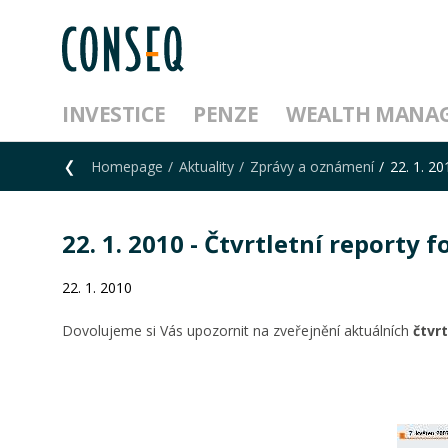
INVESTICE
PENZE
WEALTH MANA
Homepage
Aktuality
Zprávy a oznámení
22. 1. 20
22. 1. 2010 - Čtvrtletní reporty 
22. 1. 2010
Dovolujeme si Vás upozornit na zveřejnění aktuálních
čtvr